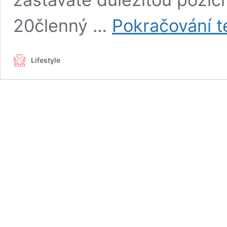
20členný …
Pokračování t
Lifestyle