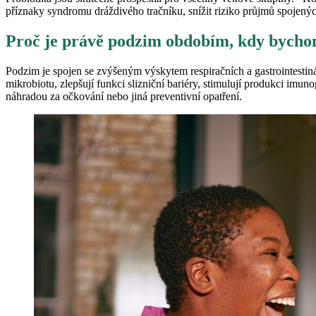
příznaky syndromu dráždivého tračníku, snížit riziko průjmů spojených 
Proč je právě podzim obdobím, kdy bychom
Podzim je spojen se zvýšeným výskytem respiračních a gastrointestiná
mikrobiotu, zlepšují funkci slizniční bariéry, stimulují produkci imu
náhradou za očkování nebo jiná preventivní opatření.