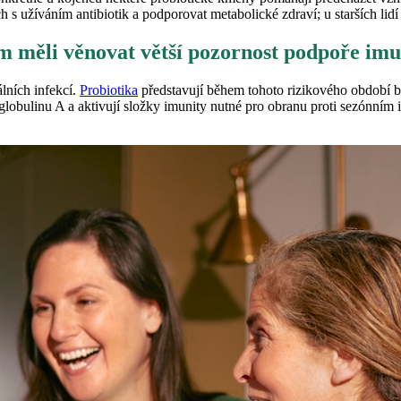
s užíváním antibiotik a podporovat metabolické zdraví; u starších lidí 
 měli věnovat větší pozornost podpoře imun
lních infekcí.
Probiotika
představují během tohoto rizikového období b
noglobulinu A a aktivují složky imunity nutné pro obranu proti sezónním