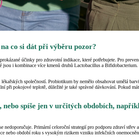
 na co si dát při výběru pozor?
 prokázané účinky pro zdravotní indikace, které potřebujete. Pro preven
é jsou i kombinace více kmenů druhů Lactobacillus a Bifidobacterium.
ých lékařských společností. Probiotikum by nemělo obsahovat umělá barv
bilní při pokojové teplotě, důležité je také správné dávkování. Pokud m
 nebo spíše jen v určitých obdobích, napřík
se nedoporučuje. Primární celoroční strategií pro podporu zdraví střev 
kace nebo období roku s vysokým rizikem vzniku infekčních onemocněn