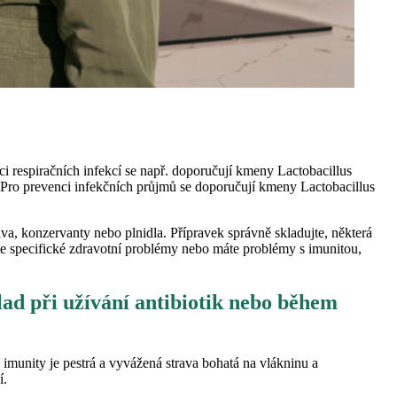
ci respiračních infekcí se např. doporučují kmeny Lactobacillus
 Pro prevenci infekčních průjmů se doporučují kmeny Lactobacillus
iva, konzervanty nebo plnidla. Přípravek správně skladujte, některá
áte specifické zdravotní problémy nebo máte problémy s imunitou,
lad při užívání antibiotik nebo během
a imunity je pestrá a vyvážená strava bohatá na vlákninu a
í.