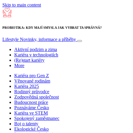
Skip to main content
PROBIOTIKA: KDY MAJÍ SMYSL A JAK VYBRAT TA SPRÁVNÁ?
Lifestyle
Novinky, informace a příběhy
Aktivní podzim a zima
Kariéra v technologiích
(Re)start kariéry
More
Kariéra pro Gen Z
Věnované rodinám
Kariéra 2025
Rodinný průvodce
Zodpovědná společnost
Budoucnost práce
Poznáváme Česko
Kariéra ve STEM
Spokojený zaměstnanec
Boj o talenty
Ekologické Česko