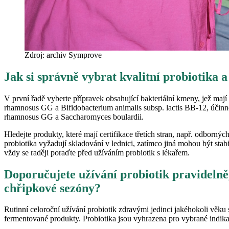
Zdroj: archiv Symprove
Jak si správně vybrat kvalitní probiotika a
V první řadě vyberte přípravek obsahující bakteriální kmeny, jež mají
rhamnosus GG a Bifidobacterium animalis subsp. lactis BB-12, účinn
rhamnosus GG a Saccharomyces boulardii.
Hledejte produkty, které mají certifikace třetích stran, např. odborn
probiotika vyžadují skladování v lednici, zatímco jiná mohou být sta
vždy se raději poraďte před užíváním probiotik s lékařem.
Doporučujete užívání probiotik pravidelně,
chřipkové sezóny?
Rutinní celoroční užívání probiotik zdravými jedinci jakéhokoli věku 
fermentované produkty. Probiotika jsou vyhrazena pro vybrané indi