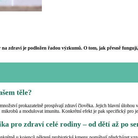
liv na zdraví je podložen řadou výzkumů. O tom, jak přesně fungu
našem těle?
nožství prokazatelně prospívají zdraví člověka. Jejich hlavní úlohou 
ích mikrobů a modulovat imunitu. Konkrétní efekt je pak specifický pro 
a pro zdraví celé rodiny – od dětí až po se
krétně u kojenců některé probiotické kmeny pomáhají předcházet vzni