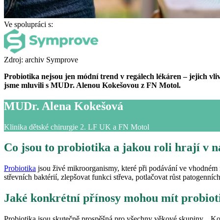
Ve spolupráci s:
Zdroj: archiv Symprove
Probiotika nejsou jen módní trend v regálech lékáren – jejich v
jsme mluvili s MUDr. Alenou Kokešovou z FN Motol.
MUDr. Alena Kokešová
Klinika dětské chirurgie 2. LF UK a FN Motol
Co jsou to probiotika a jakou roli hrají v 
Probiotika
jsou živé mikroorganismy, které při podávání ve vhodném m
střevních baktérií, zlepšovat funkci střeva, potlačovat růst patogenn
Jaké konkrétní přínosy mohou mít probiotik
Probiotika jsou skutečně prospěšná pro všechny věkové skupiny. Kon