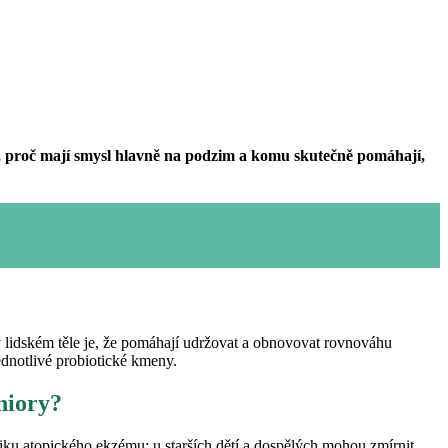
jí, proč mají smysl hlavně na podzim a komu skutečně pomáhají,
v lidském těle je, že pomáhají udržovat a obnovovat rovnováhu
jednotlivé probiotické kmeny.
niory?
ku atopického ekzému; u starších dětí a dospělých mohou zmírnit