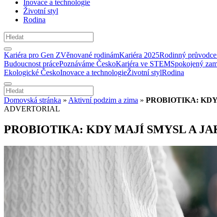
Inovace a technologie
Životní styl
Rodina
Kariéra pro Gen Z
Věnované rodinám
Kariéra 2025
Rodinný průvodce
Budoucnost práce
Poznáváme Česko
Kariéra ve STEM
Spokojený zam
Ekologické Česko
Inovace a technologie
Životní styl
Rodina
Domovská stránka
»
Aktivní podzim a zima
»
PROBIOTIKA: KDY
ADVERTORIAL
PROBIOTIKA: KDY MAJÍ SMYSL A JA