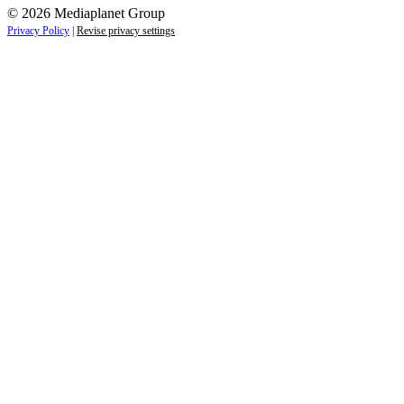
© 2026 Mediaplanet Group
Privacy Policy
|
Revise privacy settings
Close
this
module
ZAJÍMAJÍ VÁS LIFESTYLOVÉ NOVINKY?
Přihlaste se k odběru našich novinek a zůstaňte vždy v
obraze.
Váš e-mail
Přihlásit se
jan.novak@email.cz
Ne, děkuji