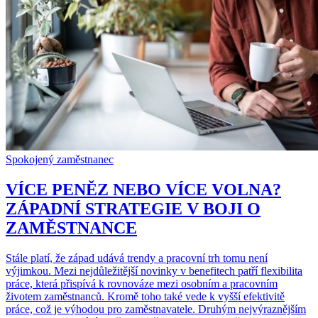
Spokojený zaměstnanec
VÍCE PENĚZ NEBO VÍCE VOLNA?
ZÁPADNÍ STRATEGIE V BOJI O
ZAMĚSTNANCE
Stále platí, že západ udává trendy a pracovní trh tomu není
výjimkou. Mezi nejdůležitější novinky v benefitech patří flexibilita
práce, která přispívá k rovnováze mezi osobním a pracovním
životem zaměstnanců. Kromě toho také vede k vyšší efektivitě
práce, což je výhodou pro zaměstnavatele. Druhým nejvýraznějším