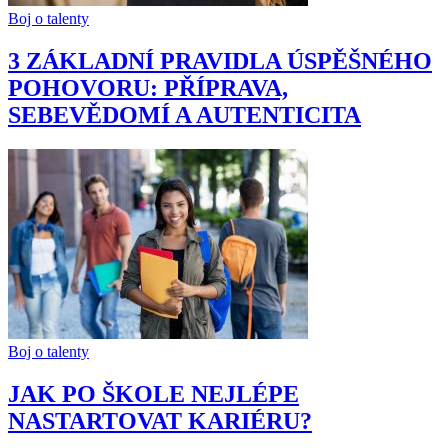
Boj o talenty
3 ZÁKLADNÍ PRAVIDLA ÚSPĚŠNÉHO
POHOVORU: PŘÍPRAVA,
SEBEVĚDOMÍ A AUTENTICITA
Boj o talenty
JAK PO ŠKOLE NEJLÉPE
NASTARTOVAT KARIÉRU?