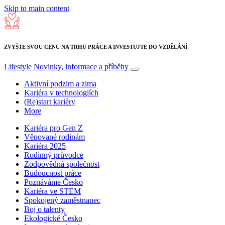
Skip to main content
ZVYŠTE SVOU CENU NA TRHU PRÁCE A INVESTUJTE DO VZDĚLÁNÍ
Lifestyle
Novinky, informace a příběhy
Aktivní podzim a zima
Kariéra v technologiích
(Re)start kariéry
More
Kariéra pro Gen Z
Věnované rodinám
Kariéra 2025
Rodinný průvodce
Zodpovědná společnost
Budoucnost práce
Poznáváme Česko
Kariéra ve STEM
Spokojený zaměstnanec
Boj o talenty
Ekologické Česko