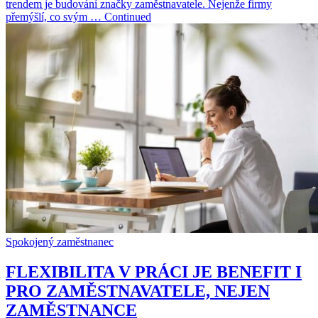
trendem je budování značky zaměstnavatele. Nejenže firmy
přemýšlí, co svým … Continued
Spokojený zaměstnanec
FLEXIBILITA V PRÁCI JE BENEFIT I
PRO ZAMĚSTNAVATELE, NEJEN
ZAMĚSTNANCE