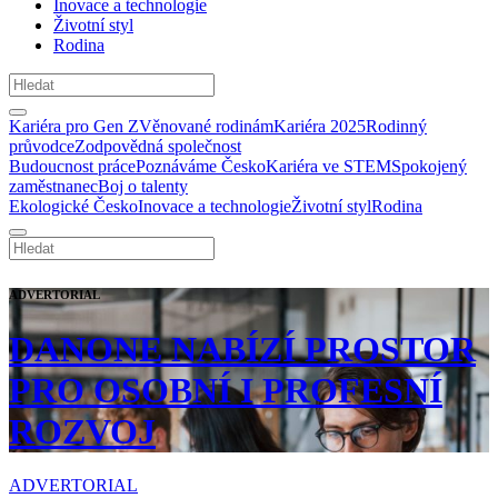
Inovace a technologie
Životní styl
Rodina
Kariéra pro Gen Z
Věnované rodinám
Kariéra 2025
Rodinný
průvodce
Zodpovědná společnost
Budoucnost práce
Poznáváme Česko
Kariéra ve STEM
Spokojený
zaměstnanec
Boj o talenty
Ekologické Česko
Inovace a technologie
Životní styl
Rodina
ADVERTORIAL
DANONE NABÍZÍ PROSTOR
PRO OSOBNÍ I PROFESNÍ
ROZVOJ
ADVERTORIAL