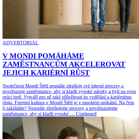
ADVERTORIAL
V MONDI POMÁHÁME
ZAMĚSTNANCŮM AKCELEROVAT
JEJICH KARIÉRNÍ RŮST
Společnost Mondi Štětí neustále zlepšuje své interní procesy a
povzbuzuje zaměstnance, aby si kladli vysoké nároky a byli na svou
práci hrdí. Vytváří pro ně také příležitosti ke vzdělání a kariérnímu
růstu. Firemní kultura v Mondi Štětí je v mnohém unikátní. Na čem
ji zakládáte? Neustále zlepšujeme procesy a povzbuzujeme
zaměstnance, aby si kladli vysoké … Continued