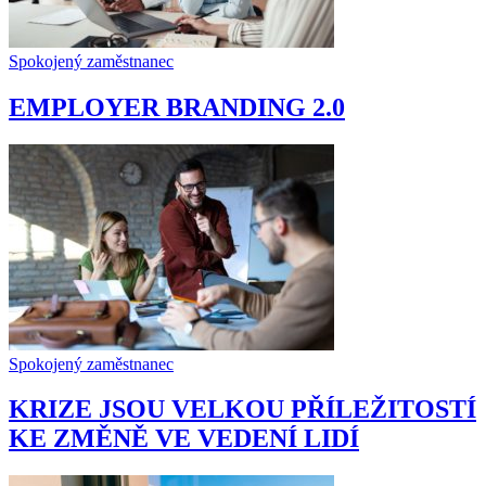
Spokojený zaměstnanec
EMPLOYER BRANDING 2.0
Spokojený zaměstnanec
KRIZE JSOU VELKOU PŘÍLEŽITOSTÍ
KE ZMĚNĚ VE VEDENÍ LIDÍ