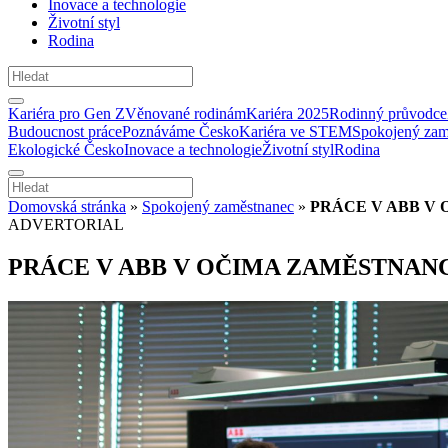
Inovace a technologie
Životní styl
Rodina
Kariéra pro Gen Z
Věnované rodinám
Kariéra 2025
Rodinný průvodce
Budoucnost práce
Poznáváme Česko
Kariéra ve STEM
Spokojený zam
Ekologické Česko
Inovace a technologie
Životní styl
Rodina
Domovská stránka
»
Spokojený zaměstnanec
»
PRÁCE V ABB V
ADVERTORIAL
PRÁCE V ABB V OČIMA ZAMĚSTNAN