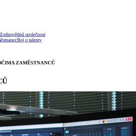
Zodpovědná společnost
ěstnanec
Boj o talenty
 OČIMA ZAMĚSTNANCŮ
CŮ