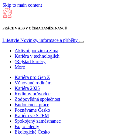
Skip to main content
PRÁCE V ABB V OČIMA ZAMĚSTNANCŮ
Lifestyle
Novinky, informace a příběhy
Aktivní podzim a zima
Kariéra v technologiích
(Re)start kariéry
More
Kariéra pro Gen Z
Věnované rodinám
Kariéra 2025
Rodinný průvodce
Zodpovědná společnost
Budoucnost práce
Poznáváme Česko
Kariéra ve STEM
Spokojený zaměstnanec
Boj o talenty
Ekologické Česko