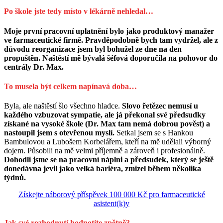
Po škole jste tedy místo v lékárně nehledal…
Moje první pracovní uplatnění bylo jako produktový manažer
ve farmaceutické firmě. Pravděpodobně bych tam vydržel, ale z
důvodu reorganizace jsem byl bohužel ze dne na den
propuštěn.
Naštěstí mě bývalá šéfová doporučila na pohovor do
centrály Dr. Max.
To musela být celkem napínavá doba…
Byla, ale naštěstí šlo všechno hladce.
Slovo řetězec nemusí u
každého vzbuzovat sympatie, ale já překonal své předsudky
získané na vysoké škole (Dr. Max tam nemá dobrou pověst) a
nastoupil jsem s otevřenou myslí.
Setkal jsem se s Hankou
Bambulovou a Lubošem Korbelářem, kteří na mě udělali výborný
dojem. Působili na mě velmi příjemně a zároveň i profesionálně.
Dohodli jsme se na pracovní náplni a předsudek, který se ještě
donedávna jevil jako velká bariéra, zmizel během několika
týdnů.
Získejte náborový příspěvek 100 000 Kč pro farmaceutické
asistent(k)y
Jak své rozhodnutí hodnotíte zpětně?