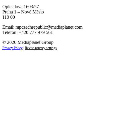
Opletalova 1603/57
Praha 1 – Nové Město
110 00
Email:
mpczechrepublic@mediaplanet.com
Telefon: +420 777 979 561
© 2026 Mediaplanet Group
Privacy Policy
|
Revise privacy settings
Close
this
module
ZAJÍMAJÍ VÁS LIFESTYLOVÉ NOVINKY?
Přihlaste se k odběru našich novinek a zůstaňte vždy v
obraze.
Váš e-mail
Přihlásit se