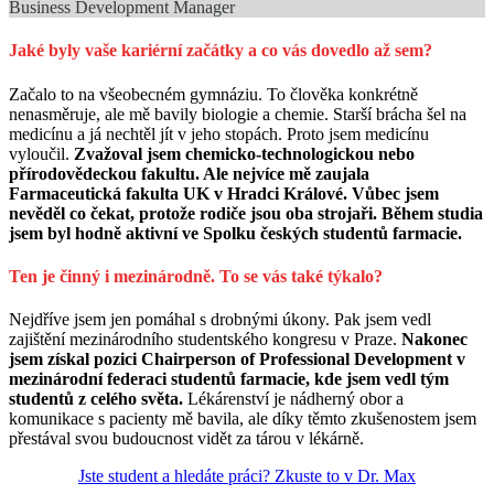
Business Development Manager
Jaké byly vaše kariérní začátky a co vás dovedlo až sem?
Začalo to na všeobecném gymnáziu. To člověka konkrétně
nenasměruje, ale mě bavily biologie a chemie. Starší brácha šel na
medicínu a já nechtěl jít v jeho stopách. Proto jsem medicínu
vyloučil.
Zvažoval jsem chemicko-technologickou nebo
přírodovědeckou fakultu. Ale nejvíce mě zaujala
Farmaceutická fakulta UK v Hradci Králové. Vůbec jsem
nevěděl co čekat, protože rodiče jsou oba strojaři. Během studia
jsem byl hodně aktivní ve Spolku českých studentů farmacie.
Ten je činný i mezinárodně. To se vás také týkalo?
Nejdříve jsem jen pomáhal s drobnými úkony. Pak jsem vedl
zajištění mezinárodního studentského kongresu v Praze.
Nakonec
jsem získal pozici Chairperson of Professional Development v
mezinárodní federaci studentů farmacie, kde jsem vedl tým
studentů z celého světa.
Lékárenství je nádherný obor a
komunikace s pacienty mě bavila, ale díky těmto zkušenostem jsem
přestával svou budoucnost vidět za tárou v lékárně.
Jste student a hledáte práci? Zkuste to v Dr. Max