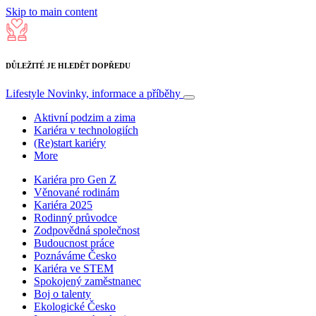
Skip to main content
DŮLEŽITÉ JE HLEDĚT DOPŘEDU
Lifestyle
Novinky, informace a příběhy
Aktivní podzim a zima
Kariéra v technologiích
(Re)start kariéry
More
Kariéra pro Gen Z
Věnované rodinám
Kariéra 2025
Rodinný průvodce
Zodpovědná společnost
Budoucnost práce
Poznáváme Česko
Kariéra ve STEM
Spokojený zaměstnanec
Boj o talenty
Ekologické Česko