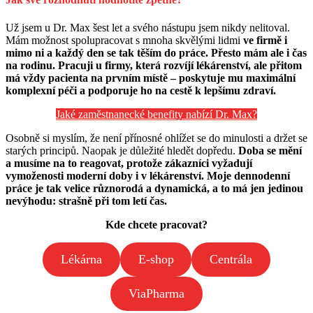
Už jsem u Dr. Max šest let a svého nástupu jsem nikdy nelitoval.
Mám možnost spolupracovat s mnoha skvělými lidmi
ve firmě i
mimo ni a každý den se tak těším do práce. Přesto mám ale i čas
na rodinu. Pracuji u firmy, která rozvíjí lékárenství, ale přitom
má vždy pacienta na prvním místě – poskytuje mu maximální
komplexní péči a podporuje ho na cestě k lepšímu zdraví.
Jaké zaměstnanecké benefity nabízí Dr. Max?
Osobně si myslím, že není přínosné ohlížet se do minulosti a držet se
starých principů. Naopak je důležité hledět dopředu.
Doba se mění
a musíme na to reagovat, protože zákazníci vyžadují
vymoženosti moderní doby i v lékárenství. Moje dennodenní
práce je tak velice různorodá a dynamická, a to má jen jedinou
nevýhodu: strašně při tom letí čas.
Kde chcete pracovat?
Lékárna
E-shop
Centrála
ViaPharma