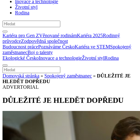
Inovace a technologie
Životní styl
Rodina
Kariéra pro Gen Z
Věnované rodinám
Kariéra 2025
Rodinný
průvodce
Zodpovědná společnost
Budoucnost práce
Poznáváme Česko
Kariéra ve STEM
Spokojený
zaměstnanec
Boj o talenty
Ekologické Česko
Inovace a technologie
Životní styl
Rodina
Domovská stránka
»
Spokojený zaměstnanec
»
DŮLEŽITÉ JE
HLEDĚT DOPŘEDU
ADVERTORIAL
DŮLEŽITÉ JE HLEDĚT DOPŘEDU