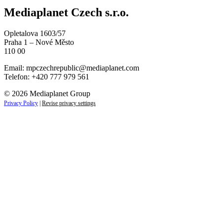
Mediaplanet Czech s.r.o.
Opletalova 1603/57
Praha 1 – Nové Město
110 00
Email:
mpczechrepublic@mediaplanet.com
Telefon: +420 777 979 561
© 2026 Mediaplanet Group
Privacy Policy
|
Revise privacy settings
Close
this
module
ZAJÍMAJÍ VÁS LIFESTYLOVÉ NOVINKY?
Přihlaste se k odběru našich novinek a zůstaňte vždy v
obraze.