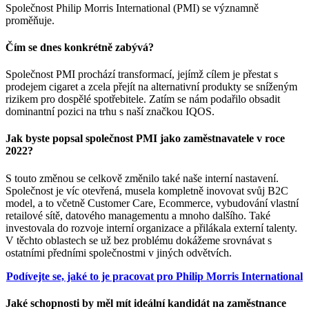
Společnost Philip Morris International (PMI) se významně
proměňuje.
Čím se dnes konkrétně zabývá?
Společnost PMI prochází transformací, jejímž cílem je přestat s
prodejem cigaret a zcela přejít na alternativní produkty se sníženým
rizikem pro dospělé spotřebitele. Zatím se nám podařilo obsadit
dominantní pozici na trhu s naší značkou IQOS.
Jak byste popsal společnost PMI jako zaměstnavatele v roce
2022?
S touto změnou se celkově změnilo také naše interní nastavení.
Společnost je víc otevřená, musela kompletně inovovat svůj B2C
model, a to včetně Customer Care, Ecommerce, vybudování vlastní
retailové sítě, datového managementu a mnoho dalšího. Také
investovala do rozvoje interní organizace a přilákala externí talenty.
V těchto oblastech se už bez problému dokážeme srovnávat s
ostatními předními společnostmi v jiných odvětvích.
Podívejte se, jaké to je pracovat pro Philip Morris International
Jaké schopnosti by měl mít ideální kandidát na zaměstnance