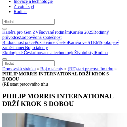
Inovace a technologie
Životní styl
Rodina
Kariéra pro Gen Z
Věnované rodinám
Kariéra 2025
Rodinný
průvodce
Zodpovědná společnost
Budoucnost práce
Poznáváme Česko
Kariéra ve STEM
Spokojený
zaměstnanec
Boj o talenty
Ekologické Česko
Inovace a technologie
Životní styl
Rodina
Domovská stránka
»
Boj o talenty
»
(RE)start pracovního trhu
»
PHILIP MORRIS INTERNATIONAL DRŽÍ KROK S
DOBOU
(RE)start pracovního trhu
PHILIP MORRIS INTERNATIONAL
DRŽÍ KROK S DOBOU