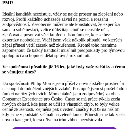
PMI?
Ideální kandidát neexistuje, vždy se najde prostor na zlepšení nebo
rozvoj. Profil každého uchazeče závisí na pozici a rozsahu
zodpovědností. Všeobecně můžeme ale konstatovat, že expertíza
sama o sobě nestačí, velice důležitáje chuť se neustále učit,
zlepšovat a posouvat věci kupředu. Jsou funkce, kde se bez
expertízy neobejdete. Viděl jsem však několik případů, ve kterých
zápal přinesl větší zázrak než zkušenosti. Kromě toho nesmíme
zapomenout, že každý kandidát musí mít předpoklady pro týmovou
spolupráci a schopnost dělat správná rozhodnutí.
Ve společnosti působíte již 16 let, jaké byly vaše začátky a čemu
se věnujete dnes?
Do společnosti Philip Morris jsem přišel z novinářského prostředí a
nastoupil do oddělení vnějších vztahů. Postupně jsem si prošel řadou
funkcí na různých trzích. Momentálně jsem zodpovědný za oblast
Consumer Experience pro Česko. Často se má práce týkala zcela
nových oblastí, kde jsem se učil i z vlastních chyb, to byly velice
cenné zkušenosti. Zejména pak uvedení značky IQOS na náš trh,
kdy jsme v podstatě začínali na zelené louce. Přinesli jsme tak zcela
novou kategorii, která dříve na trhu vůbec neexistovala.