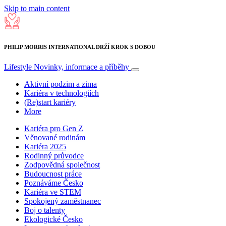
Skip to main content
PHILIP MORRIS INTERNATIONAL DRŽÍ KROK S DOBOU
Lifestyle
Novinky, informace a příběhy
Aktivní podzim a zima
Kariéra v technologiích
(Re)start kariéry
More
Kariéra pro Gen Z
Věnované rodinám
Kariéra 2025
Rodinný průvodce
Zodpovědná společnost
Budoucnost práce
Poznáváme Česko
Kariéra ve STEM
Spokojený zaměstnanec
Boj o talenty
Ekologické Česko