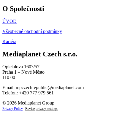
O Společnosti
ÚVOD
Všeobecné obchodní podmínky
Kariéra
Mediaplanet Czech s.r.o.
Opletalova 1603/57
Praha 1 – Nové Město
110 00
Email:
mpczechrepublic@mediaplanet.com
Telefon: +420 777 979 561
© 2026 Mediaplanet Group
Privacy Policy
|
Revise privacy settings