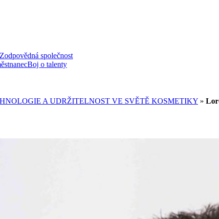
Zodpovědná společnost
ěstnanec
Boj o talenty
HNOLOGIE A UDRŽITELNOST VE SVĚTĚ KOSMETIKY
»
Lor