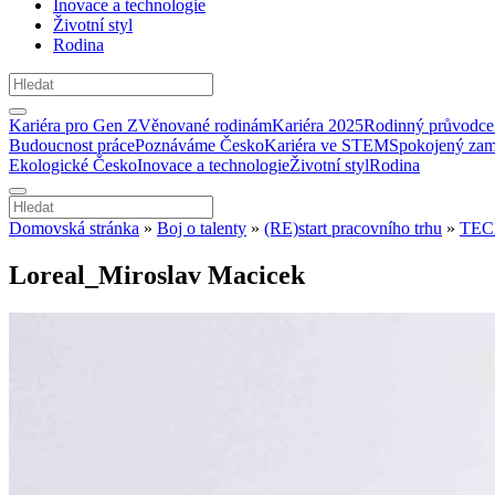
Inovace a technologie
Životní styl
Rodina
Kariéra pro Gen Z
Věnované rodinám
Kariéra 2025
Rodinný průvodce
Budoucnost práce
Poznáváme Česko
Kariéra ve STEM
Spokojený zam
Ekologické Česko
Inovace a technologie
Životní styl
Rodina
Domovská stránka
»
Boj o talenty
»
(RE)start pracovního trhu
»
TEC
Loreal_Miroslav Macicek