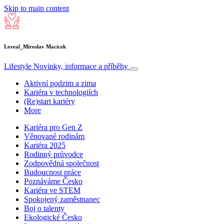
Skip to main content
Loreal_Miroslav Macicek
Lifestyle
Novinky, informace a příběhy
Aktivní podzim a zima
Kariéra v technologiích
(Re)start kariéry
More
Kariéra pro Gen Z
Věnované rodinám
Kariéra 2025
Rodinný průvodce
Zodpovědná společnost
Budoucnost práce
Poznáváme Česko
Kariéra ve STEM
Spokojený zaměstnanec
Boj o talenty
Ekologické Česko