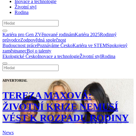
Inovace a technologie
Životní styl
Rodina
Kariéra pro Gen Z
Věnované rodinám
Kariéra 2025
Rodinný
průvodce
Zodpovědná společnost
Budoucnost práce
Poznáváme Česko
Kariéra ve STEM
Spokojený
zaměstnanec
Boj o talenty
Ekologické Česko
Inovace a technologie
Životní styl
Rodina
ADVERTORIAL
TEREZA MAXOVÁ:
ŽIVOTNÍ KRIZE NEMUSÍ
VÉST K ROZPADU RODINY
News