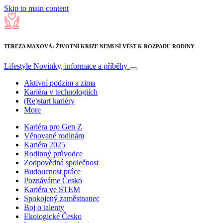
Skip to main content
TEREZA MAXOVÁ: ŽIVOTNÍ KRIZE NEMUSÍ VÉST K ROZPADU RODINY
Lifestyle
Novinky, informace a příběhy
Aktivní podzim a zima
Kariéra v technologiích
(Re)start kariéry
More
Kariéra pro Gen Z
Věnované rodinám
Kariéra 2025
Rodinný průvodce
Zodpovědná společnost
Budoucnost práce
Poznáváme Česko
Kariéra ve STEM
Spokojený zaměstnanec
Boj o talenty
Ekologické Česko