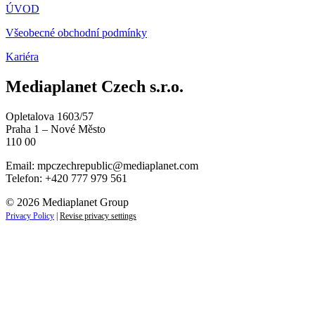
ÚVOD
Všeobecné obchodní podmínky
Kariéra
Mediaplanet Czech s.r.o.
Opletalova 1603/57
Praha 1 – Nové Město
110 00
Email:
mpczechrepublic@mediaplanet.com
Telefon: +420 777 979 561
© 2026 Mediaplanet Group
Privacy Policy
|
Revise privacy settings
Close
this
module
ZAJÍMAJÍ VÁS LIFESTYLOVÉ NOVINKY?