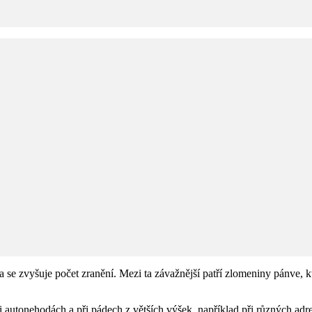
 se zvyšuje počet zranění. Mezi ta závažnější patří zlomeniny pánve, 
ři autonehodách a při pádech z větších výšek, například při různých ad