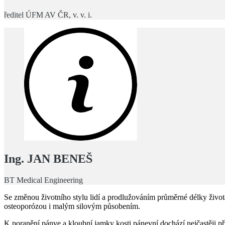
ředitel ÚFM AV ČR, v. v. i.
Ing. JAN BENEŠ
BT Medical Engineering
Se změnou životního stylu lidí a prodlužováním průměrné délky života
osteoporózou i malým silovým působením.
K poranění pánve a kloubní jamky kosti pánevní dochází nejčastěji p