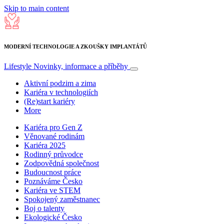
Skip to main content
MODERNÍ TECHNOLOGIE A ZKOUŠKY IMPLANTÁTŮ
Lifestyle
Novinky, informace a příběhy
Aktivní podzim a zima
Kariéra v technologiích
(Re)start kariéry
More
Kariéra pro Gen Z
Věnované rodinám
Kariéra 2025
Rodinný průvodce
Zodpovědná společnost
Budoucnost práce
Poznáváme Česko
Kariéra ve STEM
Spokojený zaměstnanec
Boj o talenty
Ekologické Česko