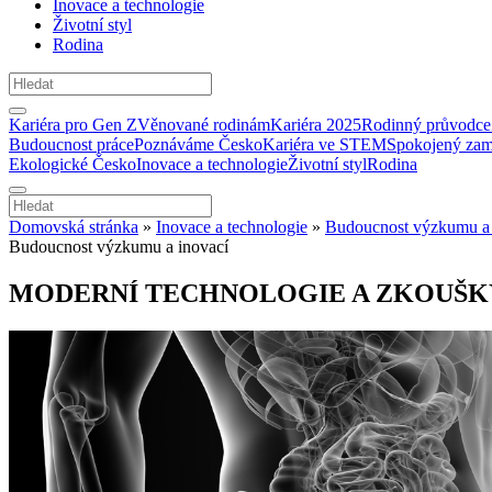
Inovace a technologie
Životní styl
Rodina
Kariéra pro Gen Z
Věnované rodinám
Kariéra 2025
Rodinný průvodce
Budoucnost práce
Poznáváme Česko
Kariéra ve STEM
Spokojený zam
Ekologické Česko
Inovace a technologie
Životní styl
Rodina
Domovská stránka
»
Inovace a technologie
»
Budoucnost výzkumu a 
Budoucnost výzkumu a inovací
MODERNÍ TECHNOLOGIE A ZKOUŠK