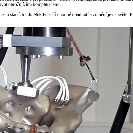
život ohrožujícími komplikacemi.
u starších lidí. Někdy stačí i pouhé upadnutí a zranění je na světě. Pr