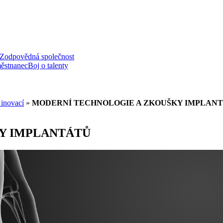
Zodpovědná společnost
ěstnanec
Boj o talenty
inovací
»
MODERNÍ TECHNOLOGIE A ZKOUŠKY IMPLAN
Y IMPLANTÁTŮ