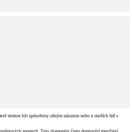
které mohou být způsobeny silným nárazem nebo u starších lidí s
renalinových sportech. Tyto zlomeniny často doprovází množství