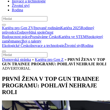
Inovace a technologie
Životní styl
Rodina
Kariéra pro Gen Z
Věnované rodinám
Kariéra 2025
Rodinný
průvodce
Zodpovědná společnost
Budoucnost práce
Poznáváme Česko
Kariéra ve STEM
Spokojený
zaměstnanec
Boj o talenty
Ekologické Česko
Inovace a technologie
Životní styl
Rodina
Domovská stránka
»
Kariéra pro Gen Z
»
PRVNÍ ŽENA V TOP
GUN TRAINEE PROGRAMU: POHLAVÍ NEHRAJE ROLI
ADVERTORIAL
PRVNÍ ŽENA V TOP GUN TRAINEE
PROGRAMU: POHLAVÍ NEHRAJE
ROLI