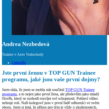
Andrea Nezbedová
Trainee v Aero Vodochody
LinkedIn
Jste první ženou v TOP GUN Trainee
programu, jaké jsou vaše první dojmy?
Jsem ráda, že jsem se mohla stát součástí
TOP GUN Trainee
programu
, a to nejen jako první žena, ale především jako mladý
člověk, který se rozhodl rozvíjet své schopnosti. Pohlaví vůbec
nehraje roli. Naši kolegové jsou v první řadě odborníci ve svém
oboru. Jsem si jistá, že přínos pro tým je vždy o zkušenostech,