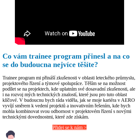
Co vám trainee program přinesl a na co
se do budoucna nejvíce těšíte?
Trainee program mi přináší zkušenosti v oblasti leteckého průmyslu,
projektového řízení a týmové spolupráce. Těším se na možnost
podílet se na projektech, kde uplatním své dosavadní zkušenosti, ale
i na rozvoj mých technických znalostí, které jsou pro tuto oblast
klíčové. V budoucnu bych ráda viděla, jak se moje kariéra v AERO
vyvíjí směrem k vedení projektů a inovativním řešením, kde bych
mohla kombinovat svou odbornost v projektovém řízení s novými
technickými dovednostmi, které zde získám.
Přidej se k nám >