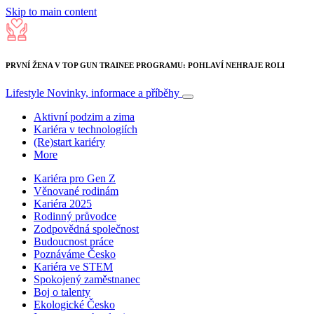
Skip to main content
PRVNÍ ŽENA V TOP GUN TRAINEE PROGRAMU: POHLAVÍ NEHRAJE ROLI
Lifestyle
Novinky, informace a příběhy
Aktivní podzim a zima
Kariéra v technologiích
(Re)start kariéry
More
Kariéra pro Gen Z
Věnované rodinám
Kariéra 2025
Rodinný průvodce
Zodpovědná společnost
Budoucnost práce
Poznáváme Česko
Kariéra ve STEM
Spokojený zaměstnanec
Boj o talenty
Ekologické Česko