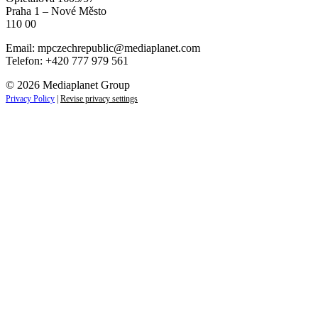
Praha 1 – Nové Město
110 00
Email:
mpczechrepublic@mediaplanet.com
Telefon: +420 777 979 561
© 2026 Mediaplanet Group
Privacy Policy
|
Revise privacy settings
Close
this
module
ZAJÍMAJÍ VÁS LIFESTYLOVÉ NOVINKY?
Přihlaste se k odběru našich novinek a zůstaňte vždy v
obraze.
Váš e-mail
Přihlásit se
jan.novak@email.cz