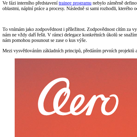
Ve fázi interního představení
trainee programu
nebylo záměrně definov
oblastmi, náplní práce a procesy. Následně si sami rozhodli, kterého od
To vnímám jako zodpovědnost i příležitost. Zodpovědnost cítím za vys
nám ne vždy daří řešit. V rámci delegace konkrétních úkolů se snaží
nám pomohou posunout se zase o kus výše.
Mezi vysvětlováním základních principů, předáním prvních projektů 