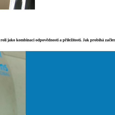
li jako kombinaci odpovědnosti a příležitosti. Jak probíhá začlen