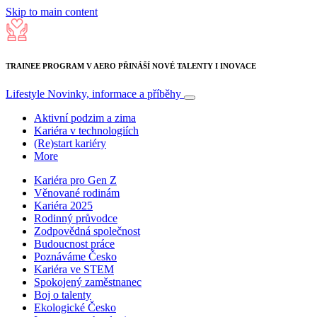
Skip to main content
TRAINEE PROGRAM V AERO PŘINÁŠÍ NOVÉ TALENTY I INOVACE
Lifestyle
Novinky, informace a příběhy
Aktivní podzim a zima
Kariéra v technologiích
(Re)start kariéry
More
Kariéra pro Gen Z
Věnované rodinám
Kariéra 2025
Rodinný průvodce
Zodpovědná společnost
Budoucnost práce
Poznáváme Česko
Kariéra ve STEM
Spokojený zaměstnanec
Boj o talenty
Ekologické Česko