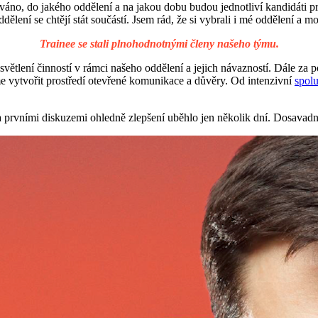
áno, do jakého oddělení a na jakou dobu budou jednotliví kandidáti pr
dělení se chtějí stát součástí. Jsem rád, že si vybrali i mé oddělení a mo
Trainee se stali plnohodnotnými členy našeho týmu.
větlení činností v rámci našeho oddělení a jejich návazností. Dále za
me vytvořit prostředí otevřené komunikace a důvěry. Od intenzivní
spolu
a prvními diskuzemi ohledně zlepšení uběhlo jen několik dní. Dosavad