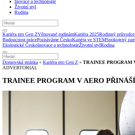
Inovace a technologie
Životní styl
Rodina
Kariéra pro Gen Z
Věnované rodinám
Kariéra 2025
Rodinný průvodce
Budoucnost práce
Poznáváme Česko
Kariéra ve STEM
Spokojený zam
Ekologické Česko
Inovace a technologie
Životní styl
Rodina
Domovská stránka
»
Kariéra pro Gen Z
»
TRAINEE PROGRAM V
ADVERTORIAL
TRAINEE PROGRAM V AERO PŘINÁŠÍ