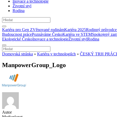
Inovace a technologie
Životní styl
Rodina
Kariéra pro Gen Z
Věnované rodinám
Kariéra 2025
Rodinný průvodce
Budoucnost práce
Poznáváme Česko
Kariéra ve STEM
Spokojený zam
Ekologické Česko
Inovace a technologie
Životní styl
Rodina
Domovská stránka
»
Kariéra v technologiích
»
ČESKÝ TRH PRÁCE
ManpowerGroup_Logo
Autor
Mediaplanet