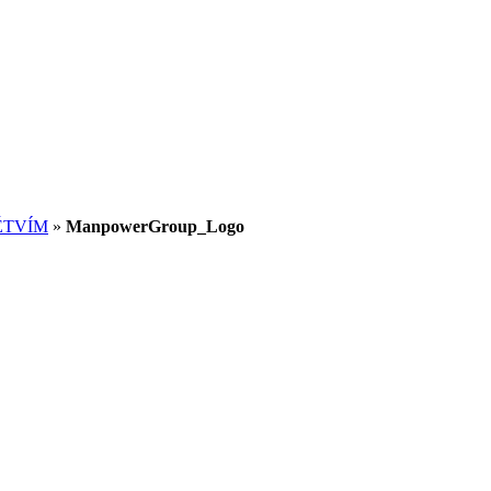
ĚTVÍM
»
ManpowerGroup_Logo