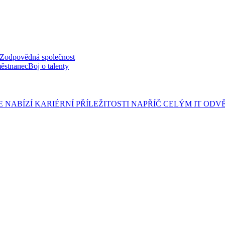
Zodpovědná společnost
ěstnanec
Boj o talenty
 NABÍZÍ KARIÉRNÍ PŘÍLEŽITOSTI NAPŘÍČ CELÝM IT ODV