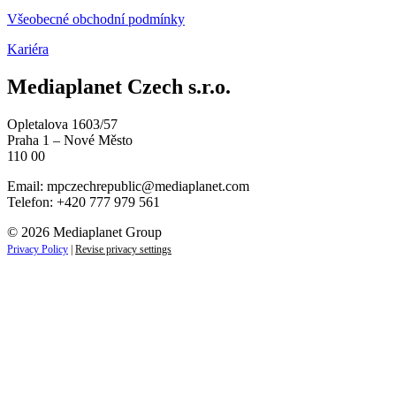
Všeobecné obchodní podmínky
Kariéra
Mediaplanet Czech s.r.o.
Opletalova 1603/57
Praha 1 – Nové Město
110 00
Email:
mpczechrepublic@mediaplanet.com
Telefon: +420 777 979 561
© 2026 Mediaplanet Group
Privacy Policy
|
Revise privacy settings
ZAJÍMAJÍ VÁS LIFESTYLOVÉ NOVINKY?
Přihlaste se k odběru našich novinek a zůstaňte vždy v obraz