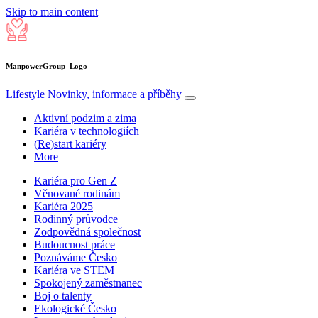
Skip to main content
ManpowerGroup_Logo
Lifestyle
Novinky, informace a příběhy
Aktivní podzim a zima
Kariéra v technologiích
(Re)start kariéry
More
Kariéra pro Gen Z
Věnované rodinám
Kariéra 2025
Rodinný průvodce
Zodpovědná společnost
Budoucnost práce
Poznáváme Česko
Kariéra ve STEM
Spokojený zaměstnanec
Boj o talenty
Ekologické Česko