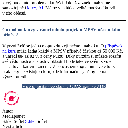
který bude tuto problematiku řešit. Jak již zaznělo, nabízíme
samozřejmě i
kurzy AI
. Máme v nabídce velké množství kurzů
v této oblasti.
Co mohou kurzy v rámci tohoto projektu MPSV účastníkům
přinést?
V první řadě se jedná o opravdu výjimečnou nabídku. O
příspěvek
na kurz
může žádat každý a MPSV přispívá částkou až 50 000 Kč,
a uhradí tak až 82 % z ceny kurzu. Díky kurzům si můžete rozšířit
své vědomosti a znalosti v oblasti IT, ale také ve svém životě
nastartovat kariérní změnu. V současném digitálním světě totiž
prakticky neexistuje sektor, kde informační systémy nehrají
výraznou roli.
Více o počítačové škole GOPAS najdete ZDE
Autor
Mediaplanet
Sdílet
Sdílet
Sdílet
Sdílet
Next article