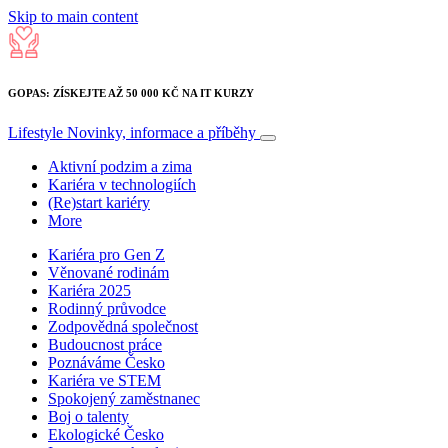
Skip to main content
GOPAS: ZÍSKEJTE AŽ 50 000 KČ NA IT KURZY
Lifestyle
Novinky, informace a příběhy
Aktivní podzim a zima
Kariéra v technologiích
(Re)start kariéry
More
Kariéra pro Gen Z
Věnované rodinám
Kariéra 2025
Rodinný průvodce
Zodpovědná společnost
Budoucnost práce
Poznáváme Česko
Kariéra ve STEM
Spokojený zaměstnanec
Boj o talenty
Ekologické Česko