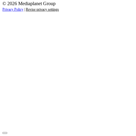
© 2026 Mediaplanet Group
Privacy Policy
|
Revise privacy settings
Close
this
module
ZAJÍMAJÍ VÁS LIFESTYLOVÉ NOVINKY?
Přihlaste se k odběru našich novinek a zůstaňte vždy v
obraze.
Váš e-mail
Přihlásit se
jan.novak@email.cz
Ne, děkuji