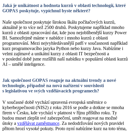
Jaká je unikátnost a hodnota kurzů v oblasti technologií, které
GOPAS poskytuje, vypíchnul byste některé?
Naše společnost poskytuje širokou škálu počítačových kurzů,
aktuálně je to více než 2500 druhů. Poskytujeme například mnoho
kurzů z oblasti zpracování dat, kde jsou nejoblíbenější kurzy Power
BI. Samozřejmě máme v nabídce i mnoho kurzů z oblasti
programování. Mezi nejvyhledávanější patří v současnosti například
kurz programovacího jazyka Python nebo kurzy Java. Nabízíme i
velmi zajímavé a unikátní kurzy z oblasti IT bezpečnosti a
v poslední době jsme rozšířili naší nabídku v populární oblasti kurzů
AI – umělé inteligence.
Jak společnost GOPAS reaguje na aktuální trendy a nové
technologie, případně na nová nařízení v souvislosti
s legislativou ve svých vzdělávacích programech?
V současné době vychází upravená evropská směrnice o
kyberbezpečnosti (NIS2) z roku 2016 se podle a dotkne se mnoha
firem v Česku, kde vychází v platnost v říjnu příštího roku. Ty
budou muset zlepšit své zabezpečení, umět reagovat na možné
útoky a
vzdělávat zaměstnance
. Za nedodržování nových pravidel
přitom hrozí vysoké pokuty. Proto nyní nabízíme kurz na toto téma,