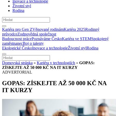
Inovace a technologie
Životní styl
Rodina
Kariéra pro Gen Z
Věnované rodinám
Kariéra 2025
Rodinný
průvodce
Zodpovědná společnost
Budoucnost práce
Poznáváme Česko
Kariéra ve STEM
Spokojený
zaměstnanec
Boj o talenty
Ekologické Česko
Inovace a technologie
Životní styl
Rodina
Domovská stránka
»
Kariéra v technologiích
»
GOPAS:
ZÍSKEJTE AŽ 50 000 KČ NA IT KURZY
ADVERTORIAL
GOPAS: ZÍSKEJTE AŽ 50 000 KČ NA
IT KURZY