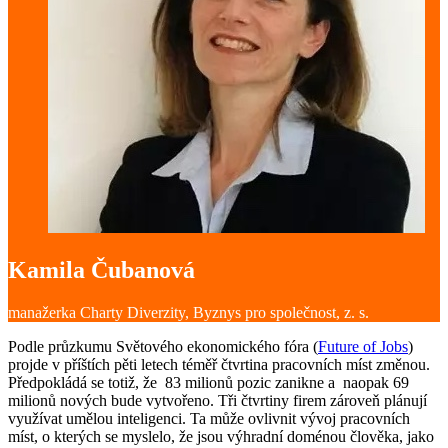
Kamila Čubanová
manažerka Charty Diverzity, Byznys pro společnost, z. s.
Podle průzkumu Světového ekonomického fóra (
Future of Jobs
)
projde v příštích pěti letech téměř čtvrtina pracovních míst změnou.
Předpokládá se totiž, že 83 milionů pozic zanikne a naopak 69
milionů nových bude vytvořeno. Tři čtvrtiny firem zároveň plánují
využívat umělou inteligenci. Ta může ovlivnit vývoj pracovních
míst, o kterých se myslelo, že jsou výhradní doménou člověka, jako