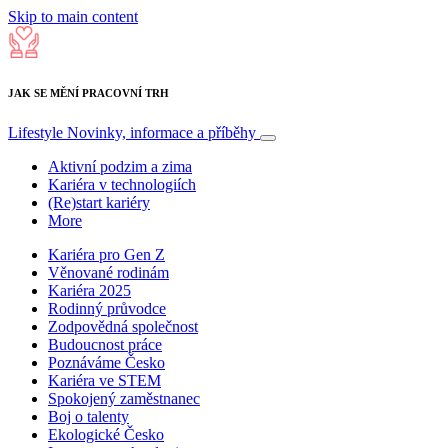
Skip to main content
JAK SE MĚNÍ PRACOVNÍ TRH
Lifestyle
Novinky, informace a příběhy
Aktivní podzim a zima
Kariéra v technologiích
(Re)start kariéry
More
Kariéra pro Gen Z
Věnované rodinám
Kariéra 2025
Rodinný průvodce
Zodpovědná společnost
Budoucnost práce
Poznáváme Česko
Kariéra ve STEM
Spokojený zaměstnanec
Boj o talenty
Ekologické Česko