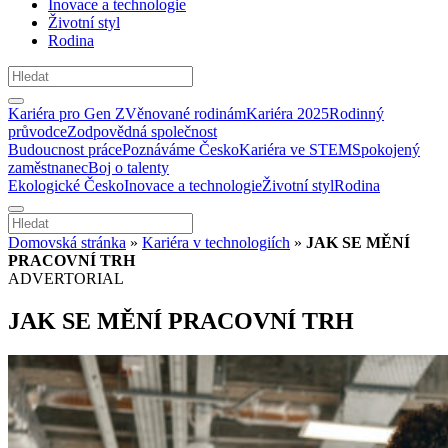
Inovace a technologie
Životní styl
Rodina
Kariéra pro Gen Z
Věnované rodinám
Kariéra 2025
Rodinný
průvodce
Zodpovědná společnost
Budoucnost práce
Poznáváme Česko
Kariéra ve STEM
Spokojený
zaměstnanec
Boj o talenty
Ekologické Česko
Inovace a technologie
Životní styl
Rodina
Domovská stránka
»
Kariéra v technologiích
»
JAK SE MĚNÍ
PRACOVNÍ TRH
ADVERTORIAL
JAK SE MĚNÍ PRACOVNÍ TRH