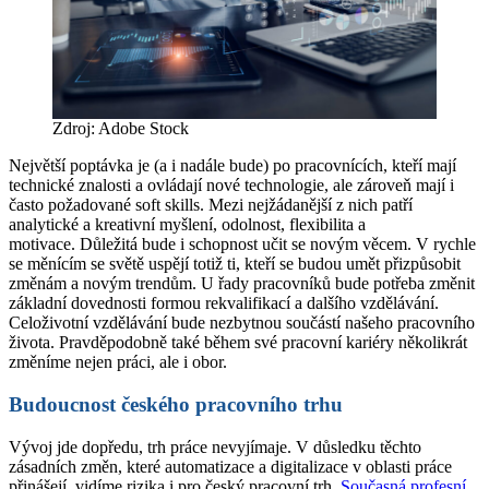
Zdroj: Adobe Stock
Největší poptávka je (a i nadále bude) po pracovnících, kteří mají
technické znalosti a ovládají nové technologie, ale zároveň mají i
často požadované soft skills. Mezi nejžádanější z nich patří
analytické a kreativní myšlení, odolnost, flexibilita a
motivace. Důležitá bude i schopnost učit se novým věcem. V rychle
se měnícím se světě uspějí totiž ti, kteří se budou umět přizpůsobit
změnám a novým trendům. U řady pracovníků bude potřeba změnit
základní dovednosti formou rekvalifikací a dalšího vzdělávání.
Celoživotní vzdělávání bude nezbytnou součástí našeho pracovního
života. Pravděpodobně také během své pracovní kariéry několikrát
změníme nejen práci, ale i obor.
Budoucnost českého pracovního trhu
Vývoj jde dopředu, trh práce nevyjímaje. V důsledku těchto
zásadních změn, které automatizace a digitalizace v oblasti práce
přinášejí, vidíme rizika i pro český pracovní trh.
Současná profesní