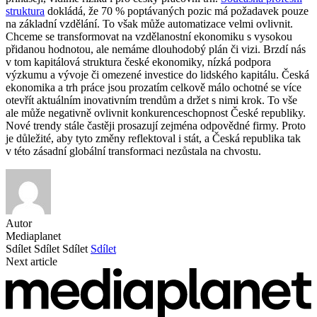
struktura
dokládá, že 70 % poptávaných pozic má požadavek pouze
na základní vzdělání. To však může automatizace velmi ovlivnit.
Chceme se transformovat na vzdělanostní ekonomiku s vysokou
přidanou hodnotou, ale nemáme dlouhodobý plán či vizi. Brzdí nás
v tom kapitálová struktura české ekonomiky, nízká podpora
výzkumu a vývoje či omezené investice do lidského kapitálu. Česká
ekonomika a trh práce jsou prozatím celkově málo ochotné se více
otevřít aktuálním inovativním trendům a držet s nimi krok. To vše
ale může negativně ovlivnit konkurenceschopnost České republiky.
Nové trendy stále častěji prosazují zejména odpovědné firmy. Proto
je důležité, aby tyto změny reflektoval i stát, a Česká republika tak
v této zásadní globální transformaci nezůstala na chvostu.
Autor
Mediaplanet
Sdílet
Sdílet
Sdílet
Sdílet
Next article