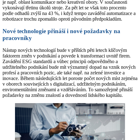
je např. oblast komunikace nebo kreativní obory. V současnosti
vykonávají třetinu úkolů stroje. Za pět let se však toto procento
podle odhadů zvýší na 43 %, i když tempo zavádění automatizace a
robotizace trochu zpomalilo oproti původním předpokladům.
Nové technologie přináší i nové požadavky na
pracovníky
Nástup nových technologií bude v příštích pěti letech klíčovým
faktorem změn v podnikání a povede k transformaci uvnitř firem.
Zavádění ESG standardů a vůbec principů odpovědného a
udržitelného podnikání bude mít významný dopad na vznik nových
profesí a pracovních pozic, ale také např. na zelené investice a
inovace. Během následujících let poroste počet nových míst zejména
v oborech souvisejících s digitalizací, udržitelným podnikáním,
enviromentálními změnami a vzděláváním. To samozřejmě přináší
požadavky na změnu znalostí a dovedností lidského kapitálu.