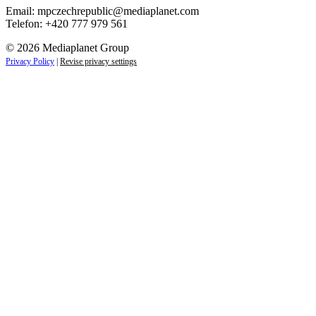
Email:
mpczechrepublic@mediaplanet.com
Telefon: +420 777 979 561
© 2026 Mediaplanet Group
Privacy Policy
|
Revise privacy settings
Close
this
module
ZAJÍMAJÍ VÁS LIFESTYLOVÉ NOVINKY?
Přihlaste se k odběru našich novinek a zůstaňte vždy v
obraze.
Váš e-mail
Přihlásit se
jan.novak@email.cz
Ne, děkuji