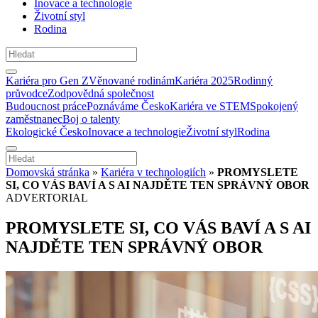
Inovace a technologie
Životní styl
Rodina
Kariéra pro Gen Z
Věnované rodinám
Kariéra 2025
Rodinný
průvodce
Zodpovědná společnost
Budoucnost práce
Poznáváme Česko
Kariéra ve STEM
Spokojený
zaměstnanec
Boj o talenty
Ekologické Česko
Inovace a technologie
Životní styl
Rodina
Domovská stránka
»
Kariéra v technologiích
»
PROMYSLETE
SI, CO VÁS BAVÍ A S AI NAJDĚTE TEN SPRÁVNÝ OBOR
ADVERTORIAL
PROMYSLETE SI, CO VÁS BAVÍ A S AI
NAJDĚTE TEN SPRÁVNÝ OBOR