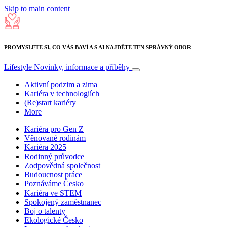
Skip to main content
PROMYSLETE SI, CO VÁS BAVÍ A S AI NAJDĚTE TEN SPRÁVNÝ OBOR
Lifestyle
Novinky, informace a příběhy
Aktivní podzim a zima
Kariéra v technologiích
(Re)start kariéry
More
Kariéra pro Gen Z
Věnované rodinám
Kariéra 2025
Rodinný průvodce
Zodpovědná společnost
Budoucnost práce
Poznáváme Česko
Kariéra ve STEM
Spokojený zaměstnanec
Boj o talenty
Ekologické Česko