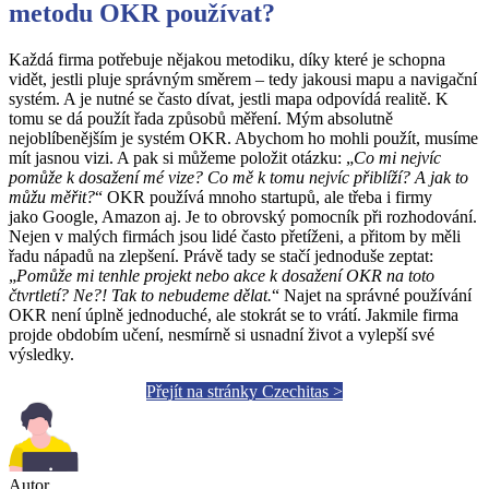
metodu OKR používat?
Každá firma potřebuje nějakou metodiku, díky které je schopna
vidět, jestli pluje správným směrem – tedy jakousi mapu a navigační
systém. A je nutné se často dívat, jestli mapa odpovídá realitě. K
tomu se dá použít řada způsobů měření. Mým absolutně
nejoblíbenějším je systém OKR. Abychom ho mohli použít, musíme
mít jasnou vizi. A pak si můžeme položit otázku: „
Co mi nejvíc
pomůže k dosažení mé vize? Co mě k tomu nejvíc přiblíží? A jak to
můžu měřit?
“ OKR používá mnoho startupů, ale třeba i firmy
jako Google, Amazon aj. Je to obrovský pomocník při rozhodování.
Nejen v malých firmách jsou lidé často přetíženi, a přitom by měli
řadu nápadů na zlepšení. Právě tady se stačí jednoduše zeptat:
„
Pomůže mi tenhle projekt nebo akce k dosažení OKR na toto
čtvrtletí? Ne?! Tak to nebudeme dělat.
“ Najet na správné používání
OKR není úplně jednoduché, ale stokrát se to vrátí. Jakmile firma
projde obdobím učení, nesmírně si usnadní život a vylepší své
výsledky.
Přejít na stránky Czechitas >
Autor