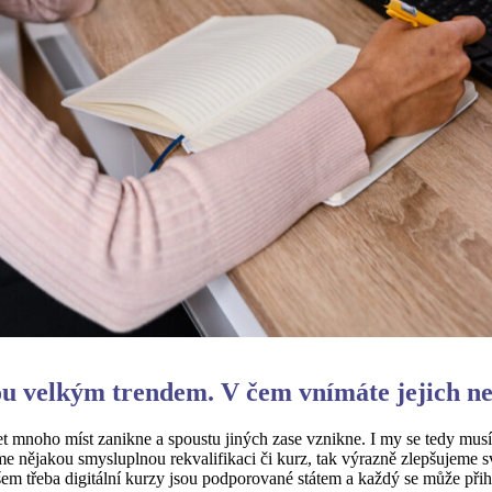
sou velkým trendem. V čem vnímáte jejich ne
et mnoho míst zanikne a spoustu jiných zase vznikne. I my se tedy musí
 nějakou smysluplnou rekvalifikaci či kurz, tak výrazně zlepšujeme s
všem třeba digitální kurzy jsou podporované státem a každý se může přihl