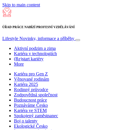
Skip to main content
ÚŘAD PRÁCE NABÍZÍ PROFESNÍ VZDĚLÁVÁNÍ
Lifestyle
Novinky, informace a příběhy
Aktivní podzim a zima
Kariéra v technologiích
(Re)start kariéry
More
Kariéra pro Gen Z
Věnované rodinám
Kariéra 2025
Rodinný průvodce
Zodpovědná společnost
Budoucnost práce
Poznáváme Česko
Kariéra ve STEM
Spokojený zaměstnanec
Boj o talenty
Ekologické Česko