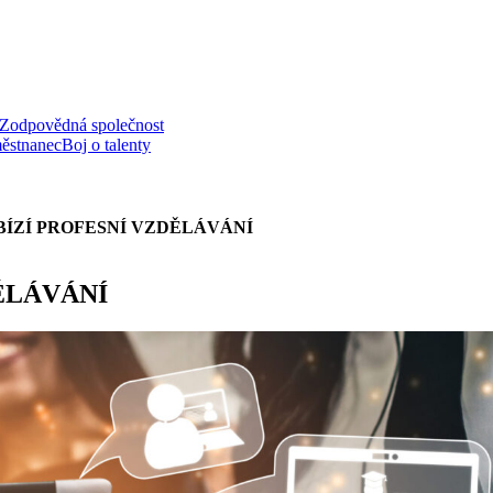
Zodpovědná společnost
ěstnanec
Boj o talenty
ÍZÍ PROFESNÍ VZDĚLÁVÁNÍ
ĚLÁVÁNÍ