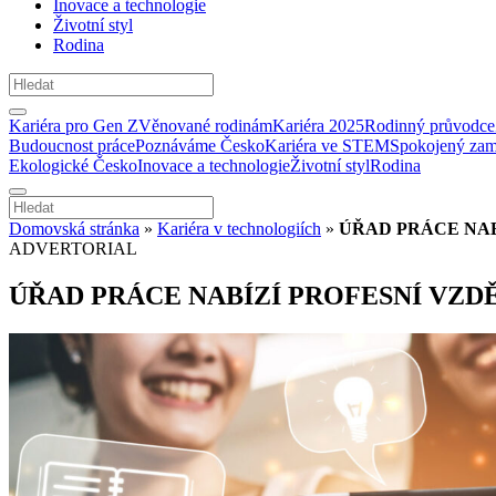
Inovace a technologie
Životní styl
Rodina
Kariéra pro Gen Z
Věnované rodinám
Kariéra 2025
Rodinný průvodce
Budoucnost práce
Poznáváme Česko
Kariéra ve STEM
Spokojený zam
Ekologické Česko
Inovace a technologie
Životní styl
Rodina
Domovská stránka
»
Kariéra v technologiích
»
ÚŘAD PRÁCE NAB
ADVERTORIAL
ÚŘAD PRÁCE NABÍZÍ PROFESNÍ VZD