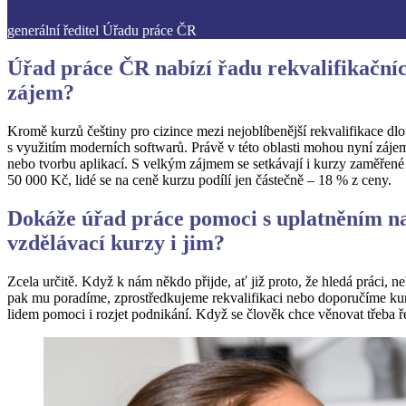
generální ředitel Úřadu práce ČR
Úřad práce ČR nabízí řadu rekvalifikačních
zájem?
Kromě kurzů češtiny pro cizince mezi nejoblíbenější rekvalifikace dlou
s využitím moderních softwarů. Právě v této oblasti mohou nyní zájem
nebo tvorbu aplikací. S velkým zájmem se setkávají i kurzy zaměřené 
50 000 Kč, lidé se na ceně kurzu podílí jen částečně – 18 % z ceny.
Dokáže úřad práce pomoci s uplatněním na 
vzdělávací kurzy i jim?
Zcela určitě. Když k nám někdo přijde, ať již proto, že hledá práci, n
pak mu poradíme, zprostředkujeme rekvalifikaci nebo doporučíme kurz.
lidem pomoci i rozjet podnikání. Když se člověk chce věnovat třeba 