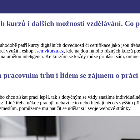
 kurzů i dalších možností vzdělávání. Co p
hodobě patří kurzy digitálních dovedností či certifikace jako jsou třeba
ci využít i eshop
Jsemvkurzu.cz
, kde najdou mnoho různých kurzů posi
na umělou inteligenci. Ke kurzům se každý může přihlásit sám, online. 
pracovním trhu i lidem se zájmem o práci v
ebo chce získat práci lepší, tak s dotyčným se vždy snažíme individuálně
 Lidé třeba někde pracují, nebaví je to nebo hledají něco s vyšším př
řemeslům, pomůžeme mu naučit se udělat si i svoje webové stránky.