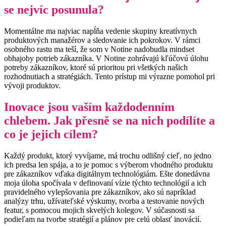
se nejvíc posunula?
Momentálne ma najviac napĺňa vedenie skupiny kreatívnych
produktových manažérov a sledovanie ich pokrokov. V rámci
osobného rastu ma teší, že som v Notine nadobudla mindset
obhajoby potrieb zákazníka. V Notine zohrávajú kľúčovú úlohu
potreby zákazníkov, ktoré sú prioritou pri všetkých našich
rozhodnutiach a stratégiách. Tento prístup mi výrazne pomohol pri
vývoji produktov.
Inovace jsou vaším každodenním
chlebem. Jak přesně se na nich podílíte a
co je jejich cílem?
Každý produkt, ktorý vyvíjame, má trochu odlišný cieľ, no jedno
ich predsa len spája, a to je pomoc s výberom vhodného produktu
pre zákazníkov vďaka digitálnym technológiám. Ešte donedávna
moja úloha spočívala v definovaní vízie týchto technológií a ich
pravidelného vylepšovania pre zákazníkov, ako sú napríklad
analýzy trhu, užívateľské výskumy, tvorba a testovanie nových
featur, s pomocou mojich skvelých kolegov. V súčasnosti sa
podieľam na tvorbe stratégií a plánov pre celú oblasť inovácií.