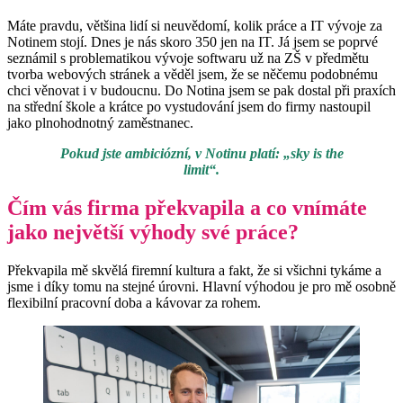
Máte pravdu, většina lidí si neuvědomí, kolik práce a IT vývoje za
Notinem stojí. Dnes je nás skoro 350 jen na IT. Já jsem se poprvé
seznámil s problematikou vývoje softwaru už na ZŠ v předmětu
tvorba webových stránek a věděl jsem, že se něčemu podobnému
chci věnovat i v budoucnu. Do Notina jsem se pak dostal při praxích
na střední škole a krátce po vystudování jsem do firmy nastoupil
jako plnohodnotný zaměstnanec.
Pokud jste ambiciózní, v Notinu platí: „sky is the
limit“.
Čím vás firma překvapila a co vnímáte
jako největší výhody své práce?
Překvapila mě skvělá firemní kultura a fakt, že si všichni tykáme a
jsme i díky tomu na stejné úrovni. Hlavní výhodou je pro mě osobně
flexibilní pracovní doba a kávovar za rohem.