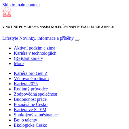
Skip to main content
V NOTINU POMÁHÁME NAŠIM KOLEGŮM NAPLŇOVAT JEJICH AMBICE
Lifestyle
Novinky, informace a příběhy
Aktivní podzim a zima
Kariéra v technologiích
(Re)start kariéry
More
Kariéra pro Gen Z
Věnované rodinám
Kariéra 2025
Rodinný průvodce
Zodpovědná společnost
Budoucnost práce
Poznáváme Česko
Kariéra ve STEM
Spokojený zaměstnanec
Boj o talenty
Ekologické Česko