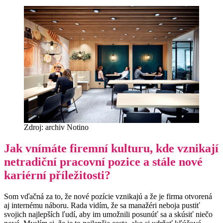
Zdroj: archiv Notino
Jak vnímáte firemní kulturu, kde vznikají
netradiční pracovní pozice a stále nové
kariérní příležitosti?
Som vďačná za to, že nové pozície vznikajú a že je firma otvorená
aj internému náboru. Rada vidím, že sa manažéri neboja pustiť
svojich najlepších ľudí, aby im umožnili posunúť sa a skúsiť niečo