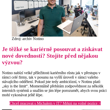
Zdroj: archiv Notino
Je těžké se kariérně posouvat a získávat
nové dovednosti? Stojíte před nějakou
výzvou?
Notino nabízí velké příležitosti kariérního růstu jak v přestupu v
rámci celé firmy, tak v posunu na vyšší úroveň v rámci vašeho
stávajícího oddělení. Pokud jste tedy ambiciózní, v Notinu platí:
„sky is the limit“. Momentálně přebírám zodpovědnost za několik
interních systémů a snažím se jim lépe porozumět, abych svou práci
mohl vykonávat ještě lépe.
Chceš pracovat s Michalem v IT? Mrkni na volné pozice >