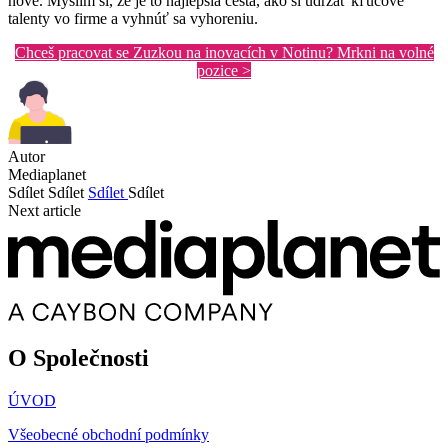
nové. Myslím si, že je to najlepšia cesta, ako si udržať kľúčové
talenty vo firme a vyhnúť sa vyhoreniu.
Chceš pracovat se Zuzkou na inovacích v Notinu? Mrkni na volné
pozice >
Autor
Mediaplanet
Sdílet
Sdílet
Sdílet
Sdílet
Next article
O Společnosti
ÚVOD
Všeobecné obchodní podmínky