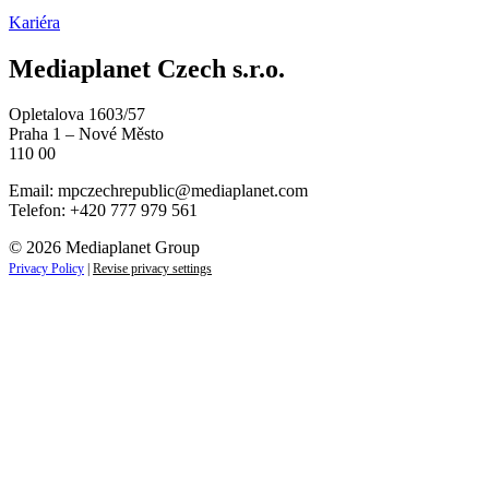
Kariéra
Mediaplanet Czech s.r.o.
Opletalova 1603/57
Praha 1 – Nové Město
110 00
Email:
mpczechrepublic@mediaplanet.com
Telefon: +420 777 979 561
© 2026 Mediaplanet Group
Privacy Policy
|
Revise privacy settings
Close
this
module
ZAJÍMAJÍ VÁS LIFESTYLOVÉ NOVINKY?
Přihlaste se k odběru našich novinek a zůstaňte vždy v
obraze.