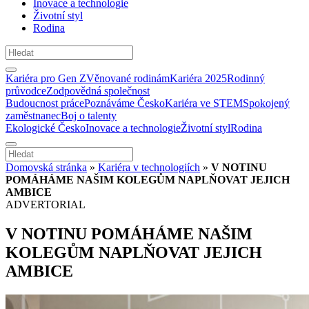
Inovace a technologie
Životní styl
Rodina
Kariéra pro Gen Z
Věnované rodinám
Kariéra 2025
Rodinný
průvodce
Zodpovědná společnost
Budoucnost práce
Poznáváme Česko
Kariéra ve STEM
Spokojený
zaměstnanec
Boj o talenty
Ekologické Česko
Inovace a technologie
Životní styl
Rodina
Domovská stránka
»
Kariéra v technologiích
»
V NOTINU
POMÁHÁME NAŠIM KOLEGŮM NAPLŇOVAT JEJICH
AMBICE
ADVERTORIAL
V NOTINU POMÁHÁME NAŠIM
KOLEGŮM NAPLŇOVAT JEJICH
AMBICE