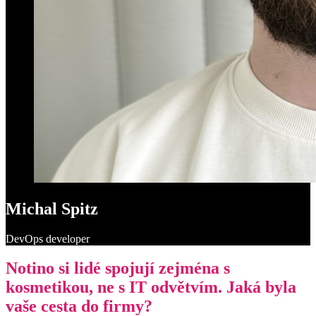
Michal Spitz
DevOps developer
Notino si lidé spojují zejména s
kosmetikou, ne s IT odvětvím. Jaká byla
vaše cesta do firmy?