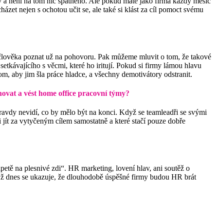
ky a není na tom nic špatného. Ale pokud máte jako firma každý měsíc
ázet nejen s ochotou učit se, ale také si klást za cíl pomoct svému
o člověka poznat už na pohovoru. Pak můžeme mluvit o tom, že takové
tkávajícího s věcmi, které ho iritují. Pokud si firmy lámou hlavu
m, aby jim šla práce hladce, a všechny demotivátory odstranit.
novat a vést home office pracovní týmy?
oopravdy nevidí, co by mělo být na konci. Když se teamleadři se svými
ni jít za vytyčeným cílem samostatně a které stačí pouze dobře
tapetě na plesnivé zdi“. HR marketing, lovení hlav, ani soutěž o
ce. Už dnes se ukazuje, že dlouhodobě úspěšné firmy budou HR brát