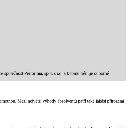
 společnost Performia, spol. s r.o. a k tomu trénuje odborné
amotnou. Mezi největší výhody absolventů patří také jakási přirozená