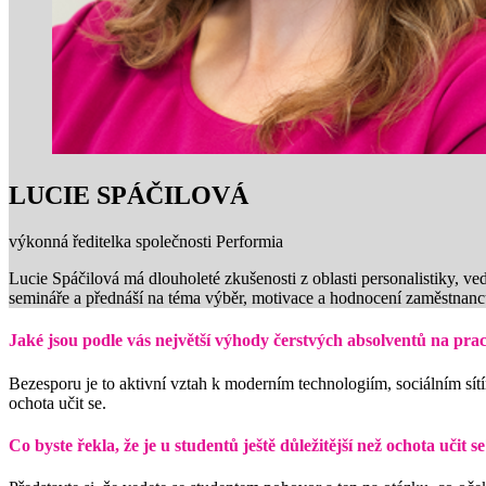
LUCIE SPÁČILOVÁ
výkonná ředitelka společnosti Performia
Lucie Spáčilová má dlouholeté zkušenosti z oblasti personalistiky, v
semináře a přednáší na téma výběr, motivace a hodnocení zaměstnanc
Jaké jsou podle vás největší výhody čerstvých absolventů na pr
Bezesporu je to aktivní vztah k moderním technologiím, sociálním sít
ochota učit se.
Co byste řekla, že je u studentů ještě důležitější než ochota učit 