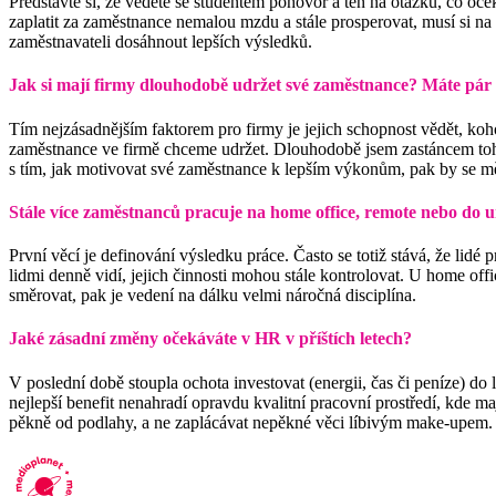
Představte si, že vedete se studentem pohovor a ten na otázku, co oč
zaplatit za zaměstnance nemalou mzdu a stále prosperovat, musí si na s
zaměstnavateli dosáhnout lepších výsledků.
Jak si mají firmy dlouhodobě udržet své zaměstnance? Máte pár 
Tím nejzásadnějším faktorem pro firmy je jejich schopnost vědět, ko
zaměstnance ve firmě chceme udržet. Dlouhodobě jsem zastáncem toho, 
s tím, jak motivovat své zaměstnance k lepším výkonům, pak by se měl
Stále více zaměstnanců pracuje na home office, remote nebo do 
První věcí je definování výsledku práce. Často se totiž stává, že lidé 
lidmi denně vidí, jejich činnosti mohou stále kontrolovat. U home offi
směrovat, pak je vedení na dálku velmi náročná disciplína.
Jaké zásadní změny očekáváte v HR v příštích letech?
V poslední době stoupla ochota investovat (energii, čas či peníze) do l
nejlepší benefit nenahradí opravdu kvalitní pracovní prostředí, kde ma
pěkně od podlahy, a ne zaplácávat nepěkné věci líbivým make-upem.