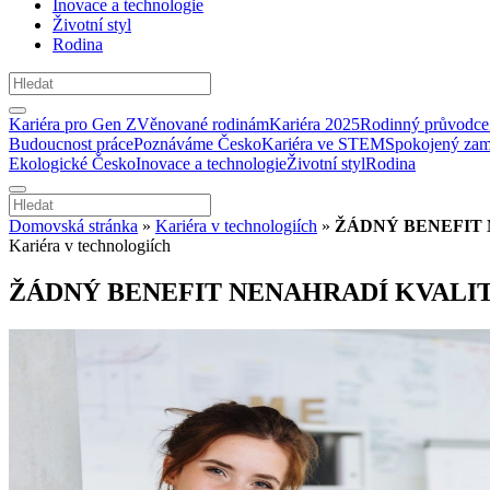
Inovace a technologie
Životní styl
Rodina
Kariéra pro Gen Z
Věnované rodinám
Kariéra 2025
Rodinný průvodce
Budoucnost práce
Poznáváme Česko
Kariéra ve STEM
Spokojený zam
Ekologické Česko
Inovace a technologie
Životní styl
Rodina
Domovská stránka
»
Kariéra v technologiích
»
ŽÁDNÝ BENEFIT 
Kariéra v technologiích
ŽÁDNÝ BENEFIT NENAHRADÍ KVALI