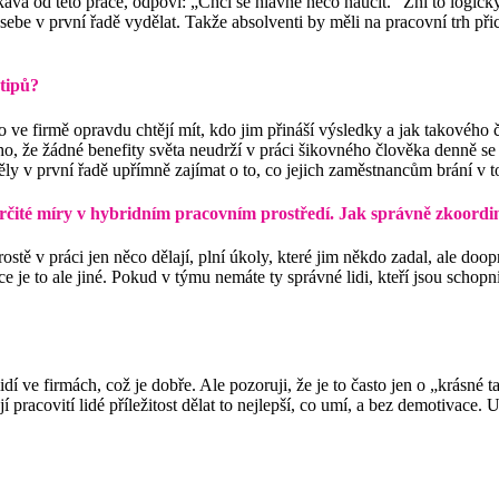
ekává od této práce, odpoví: „Chci se hlavně něco naučit.“ Zní to logic
ebe v první řadě vydělat. Takže absolventi by měli na pracovní trh přich
tipů?
ho ve firmě opravdu chtějí mít, kdo jim přináší výsledky a jak takovéh
že žádné benefity světa neudrží v práci šikovného člověka denně se se
y v první řadě upřímně zajímat o to, co jejich zaměstnancům brání v to
určité míry v hybridním pracovním prostředí. Jak správně zkoordi
prostě v práci jen něco dělají, plní úkoly, které jim někdo zadal, ale d
ce je to ale jiné. Pokud v týmu nemáte ty správné lidi, kteří jsou schop
idí ve firmách, což je dobře. Ale pozoruji, že je to často jen o „krásné 
jí pracovití lidé příležitost dělat to nejlepší, co umí, a bez demotiva