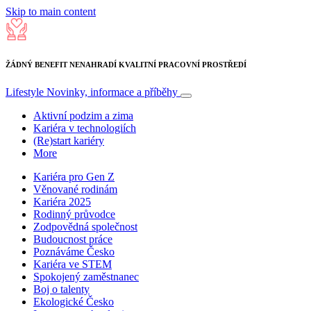
Skip to main content
ŽÁDNÝ BENEFIT NENAHRADÍ KVALITNÍ PRACOVNÍ PROSTŘEDÍ
Lifestyle
Novinky, informace a příběhy
Aktivní podzim a zima
Kariéra v technologiích
(Re)start kariéry
More
Kariéra pro Gen Z
Věnované rodinám
Kariéra 2025
Rodinný průvodce
Zodpovědná společnost
Budoucnost práce
Poznáváme Česko
Kariéra ve STEM
Spokojený zaměstnanec
Boj o talenty
Ekologické Česko