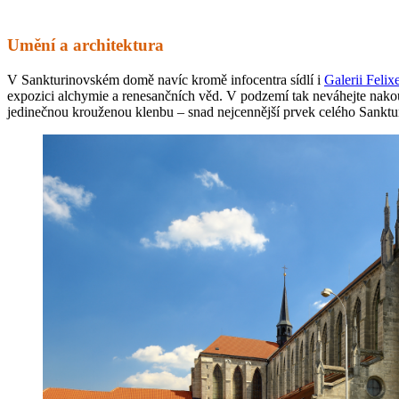
Umění a architektura
V Sankturinovském domě navíc kromě infocentra sídlí i
Galerii Feli
expozici alchymie a renesančních věd. V podzemí tak neváhejte nakouk
jedinečnou krouženou klenbu – snad nejcennější prvek celého Sanktu