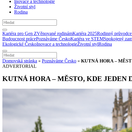
Inovace a technologie
Životní styl
Rodina
Kariéra pro Gen Z
Věnované rodinám
Kariéra 2025
Rodinný průvodce
Budoucnost práce
Poznáváme Česko
Kariéra ve STEM
Spokojený zam
Ekologické Česko
Inovace a technologie
Životní styl
Rodina
Domovská stránka
»
Poznáváme Česko
»
KUTNÁ HORA – MĚST
ADVERTORIAL
KUTNÁ HORA – MĚSTO, KDE JEDEN 