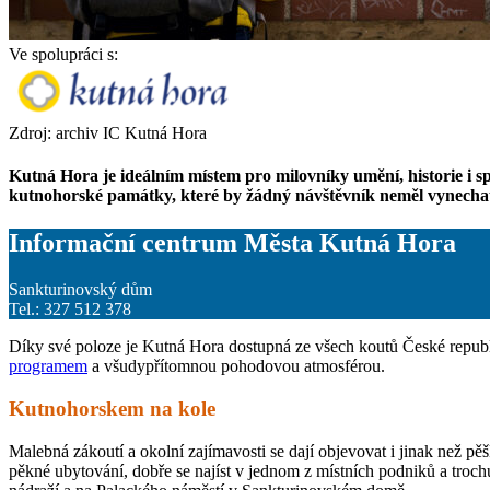
Ve spolupráci s:
Zdroj: archiv IC Kutná Hora
Kutná Hora je ideálním místem pro milovníky umění, historie i spo
kutnohorské památky, které by žádný návštěvník neměl vynechat,
Informační centrum Města Kutná Hora
Sankturinovský dům
Tel.: 327 512 378
Díky své poloze je Kutná Hora dostupná ze všech koutů České repub
programem
a všudypřítomnou pohodovou atmosférou.
Kutnohorskem na kole
Malebná zákoutí a okolní zajímavosti se dají objevovat i jinak než pěš
pěkné ubytování, dobře se najíst v jednom z místních podniků a troc