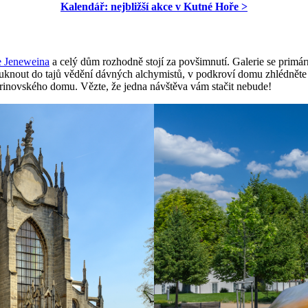
Kalendář: nejbližší akce v Kutné Hoře >
xe Jeneweina
a celý dům rozhodně stojí za povšimnutí. Galerie se primá
nout do tajů vědění dávných alchymistů, v podkroví domu zhlédněte krá
rinovského domu. Vězte, že jedna návštěva vám stačit nebude!