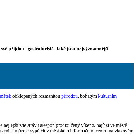
své přijdou i gastroturisté. Jaké jsou nejvýznamnější
amátek
obklopených rozmanitou
přírodou
, bohatým
kulturním
nejlepší zde strávit alespoň prodloužený víkend, najít si ve městě
ybavení si můžete vypůjčit v městském informačním centru na vlakovém