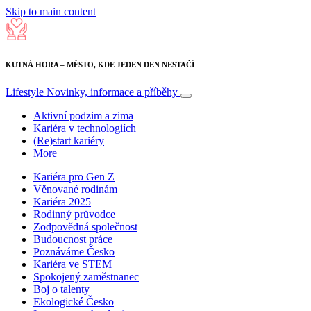
Skip to main content
KUTNÁ HORA – MĚSTO, KDE JEDEN DEN NESTAČÍ
Lifestyle
Novinky, informace a příběhy
Aktivní podzim a zima
Kariéra v technologiích
(Re)start kariéry
More
Kariéra pro Gen Z
Věnované rodinám
Kariéra 2025
Rodinný průvodce
Zodpovědná společnost
Budoucnost práce
Poznáváme Česko
Kariéra ve STEM
Spokojený zaměstnanec
Boj o talenty
Ekologické Česko