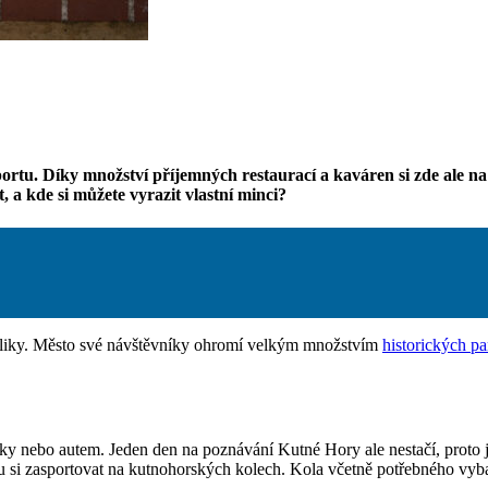
rtu. Díky množství příjemných restaurací a kaváren si zde ale na 
 a kde si můžete vyrazit vlastní minci?
liky. Město své návštěvníky ohromí velkým množstvím
historických p
ky nebo autem. Jeden den na poznávání Kutné Hory ale nestačí, proto je 
hu si zasportovat na kutnohorských kolech. Kola včetně potřebného v