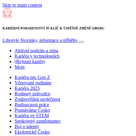
Skip to main content
KARIÉRNÍ PORADENSTVÍ JE KLÍČ K ÚSPĚŠNÉ ZMĚNĚ OBORU
Lifestyle
Novinky, informace a příběhy
Aktivní podzim a zima
Kariéra v technologiích
(Re)start kariéry
More
Kariéra pro Gen Z
Věnované rodinám
Kariéra 2025
Rodinný průvodce
Zodpovědná společnost
Budoucnost práce
Poznáváme Česko
Kariéra ve STEM
Spokojený zaměstnanec
Boj o talenty
Ekologické Česko