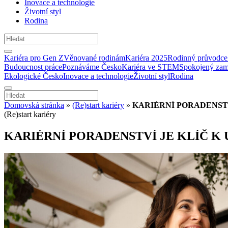
Inovace a technologie
Životní styl
Rodina
Kariéra pro Gen Z
Věnované rodinám
Kariéra 2025
Rodinný průvodce
Budoucnost práce
Poznáváme Česko
Kariéra ve STEM
Spokojený zam
Ekologické Česko
Inovace a technologie
Životní styl
Rodina
Domovská stránka
»
(Re)start kariéry
»
KARIÉRNÍ PORADENST
(Re)start kariéry
KARIÉRNÍ PORADENSTVÍ JE KLÍČ K