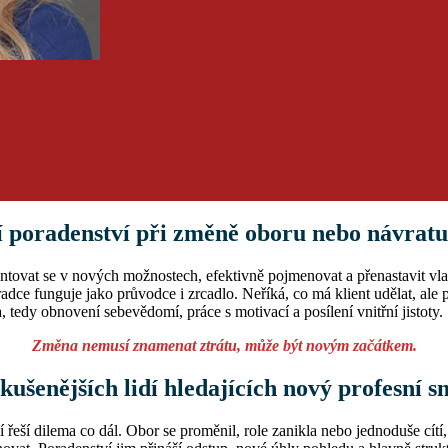
ní poradenství při změně oboru nebo návratu
entovat se v nových možnostech, efektivně pojmenovat a přenastavit vlas
radce funguje jako průvodce i zrcadlo. Neříká, co má klient udělat, ale
a, tedy obnovení sebevědomí, práce s motivací a posílení vnitřní jistoty.
Změna nemusí znamenat ztrátu, může být novým začátkem.
kušenějších lidí hledajících nový profesní 
 řeší dilema co dál. Obor se proměnil, role zanikla nebo jednoduše cítí,