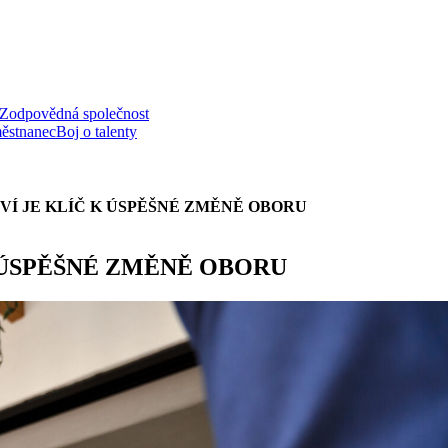
Zodpovědná společnost
ěstnanec
Boj o talenty
VÍ JE KLÍČ K ÚSPĚŠNÉ ZMĚNĚ OBORU
 ÚSPĚŠNÉ ZMĚNĚ OBORU