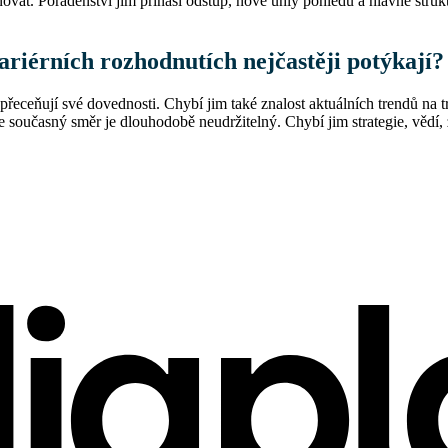
ovat. Poradenství jim přináší odstup, nové úhly pohledu a hlavně struk
kariérních rozhodnutích nejčastěji potýkají?
řeceňují své dovednosti. Chybí jim také znalost aktuálních trendů na t
 současný směr je dlouhodobě neudržitelný. Chybí jim strategie, vědí, ž