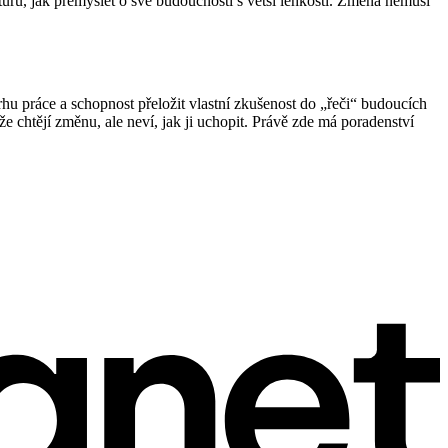
turu, jak přemýšlet o své budoucnosti s větší lehkostí. Změna nemusí
rhu práce a schopnost přeložit vlastní zkušenost do „řeči“ budoucích
e chtějí změnu, ale neví, jak ji uchopit. Právě zde má poradenství