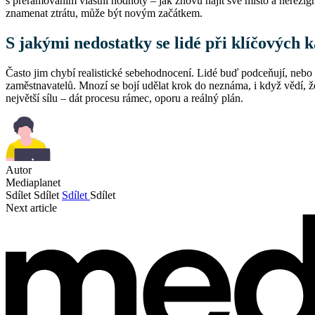
s přerámováním vlastní hodnoty – jak znovu najít své místo a nerezign
znamenat ztrátu, může být novým začátkem.
S jakými nedostatky se lidé při klíčových 
Často jim chybí realistické sebehodnocení. Lidé buď podceňují, nebo p
zaměstnavatelů. Mnozí se bojí udělat krok do neznáma, i když vědí, že
největší sílu – dát procesu rámec, oporu a reálný plán.
Autor
Mediaplanet
Sdílet
Sdílet
Sdílet
Sdílet
Next article