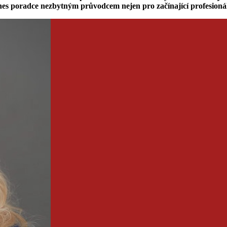
 dnes poradce nezbytným průvodcem nejen pro začínající profesionál