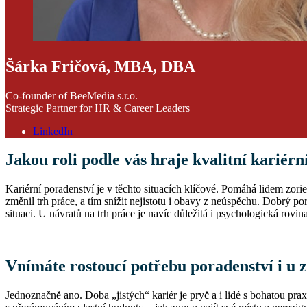
Šárka Fričová, MBA, DBA
Co-founder of BeeMedia s.r.o.
Strategic Partner for HR & Career Leaders
LinkedIn
Jakou roli podle vás hraje kvalitní kariér
Kariérní poradenství je v těchto situacích klíčové. Pomáhá lidem zori
změnil trh práce, a tím snížit nejistotu i obavy z neúspěchu. Dobrý po
situaci. U návratů na trh práce je navíc důležitá i psychologická rovin
Vnímáte rostoucí potřebu poradenství i u z
Jednoznačně ano. Doba „jistých“ kariér je pryč a i lidé s bohatou praxí