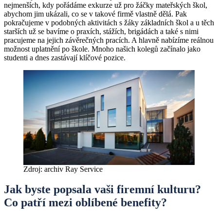
nejmenších, kdy pořádáme exkurze už pro žáčky mateřských škol,
abychom jim ukázali, co se v takové firmě vlastně dělá. Pak
pokračujeme v podobných aktivitách s žáky základních škol a u těch
starších už se bavíme o praxích, stážích, brigádách a také s nimi
pracujeme na jejich závěrečných pracích. A hlavně nabízíme reálnou
možnost uplatnění po škole. Mnoho našich kolegů začínalo jako
studenti a dnes zastávají klíčové pozice.
Zdroj: archiv Ray Service
Jak byste popsala vaši firemní kulturu?
Co patří mezi oblíbené benefity?