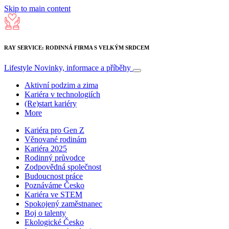
Skip to main content
RAY SERVICE: RODINNÁ FIRMA S VELKÝM SRDCEM
Lifestyle
Novinky, informace a příběhy
Aktivní podzim a zima
Kariéra v technologiích
(Re)start kariéry
More
Kariéra pro Gen Z
Věnované rodinám
Kariéra 2025
Rodinný průvodce
Zodpovědná společnost
Budoucnost práce
Poznáváme Česko
Kariéra ve STEM
Spokojený zaměstnanec
Boj o talenty
Ekologické Česko