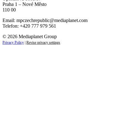
Praha 1 – Nové Město
110 00
Email:
mpczechrepublic@mediaplanet.com
Telefon: +420 777 979 561
© 2026 Mediaplanet Group
Privacy Policy
|
Revise privacy settings
Close
this
module
ZAJÍMAJÍ VÁS LIFESTYLOVÉ NOVINKY?
Přihlaste se k odběru našich novinek a zůstaňte vždy v
obraze.
Váš e-mail
Přihlásit se
jan.novak@email.cz