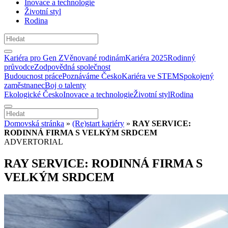
Inovace a technologie
Životní styl
Rodina
Kariéra pro Gen Z
Věnované rodinám
Kariéra 2025
Rodinný
průvodce
Zodpovědná společnost
Budoucnost práce
Poznáváme Česko
Kariéra ve STEM
Spokojený
zaměstnanec
Boj o talenty
Ekologické Česko
Inovace a technologie
Životní styl
Rodina
Domovská stránka
»
(Re)start kariéry
»
RAY SERVICE:
RODINNÁ FIRMA S VELKÝM SRDCEM
ADVERTORIAL
RAY SERVICE: RODINNÁ FIRMA S
VELKÝM SRDCEM