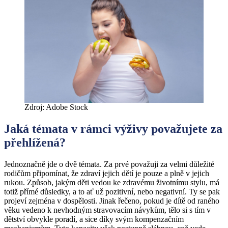
Zdroj: Adobe Stock
Jaká témata v rámci výživy považujete za
přehlížená?
Jednoznačně jde o dvě témata. Za prvé považuji za velmi důležité
rodičům připomínat, že zdraví jejich dětí je pouze a plně v jejich
rukou. Způsob, jakým děti vedou ke zdravému životnímu stylu, má
totiž přímé důsledky, a to ať už pozitivní, nebo negativní. Ty se pak
projeví zejména v dospělosti. Jinak řečeno, pokud je dítě od raného
věku vedeno k nevhodným stravovacím návykům, tělo si s tím v
dětství obvykle poradí, a sice díky svým kompenzačním