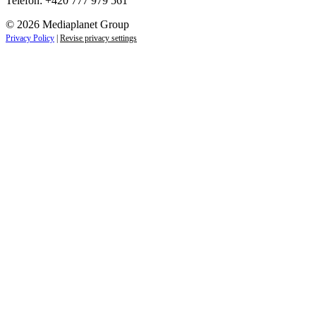
Telefon: +420 777 979 561
© 2026 Mediaplanet Group
Privacy Policy
|
Revise privacy settings
Close
this
module
ZAJÍMAJÍ VÁS LIFESTYLOVÉ NOVINKY?
Přihlaste se k odběru našich novinek a zůstaňte vždy v
obraze.
Váš e-mail
Přihlásit se
jan.novak@email.cz
Ne, děkuji