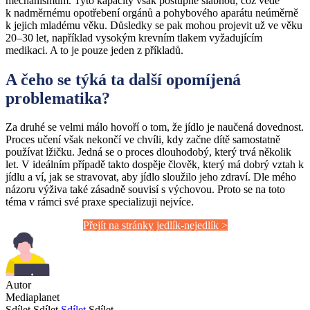
mechanismům. Tyto kapacity však postupně slábnou, což vede
k nadměrnému opotřebení orgánů a pohybového aparátu neúměrně
k jejich mladému věku. Důsledky se pak mohou projevit už ve věku
20–30 let, například vysokým krevním tlakem vyžadujícím
medikaci. A to je pouze jeden z příkladů.
A čeho se týká ta další opomíjená
problematika?
Za druhé se velmi málo hovoří o tom, že jídlo je naučená dovednost.
Proces učení však nekončí ve chvíli, kdy začne dítě samostatně
používat lžičku. Jedná se o proces dlouhodobý, který trvá několik
let. V ideálním případě takto dospěje člověk, který má dobrý vztah k
jídlu a ví, jak se stravovat, aby jídlo sloužilo jeho zdraví. Dle mého
názoru výživa také zásadně souvisí s výchovou. Proto se na toto
téma v rámci své praxe specializuji nejvíce.
Přejít na stránky jedlík-nejedlík >
Autor
Mediaplanet
Sdílet
Sdílet
Sdílet
Sdílet