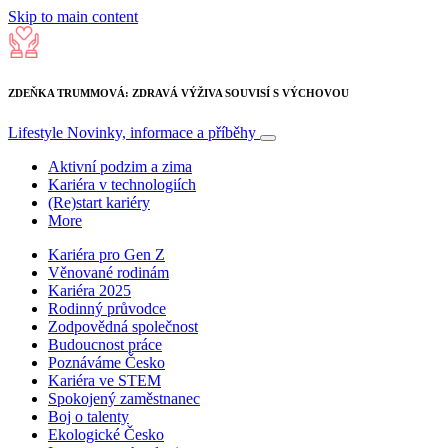
Skip to main content
ZDEŇKA TRUMMOVÁ: ZDRAVÁ VÝŽIVA SOUVISÍ S VÝCHOVOU
Lifestyle
Novinky, informace a příběhy
Aktivní podzim a zima
Kariéra v technologiích
(Re)start kariéry
More
Kariéra pro Gen Z
Věnované rodinám
Kariéra 2025
Rodinný průvodce
Zodpovědná společnost
Budoucnost práce
Poznáváme Česko
Kariéra ve STEM
Spokojený zaměstnanec
Boj o talenty
Ekologické Česko