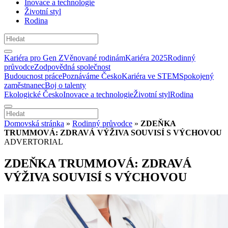
Inovace a technologie
Životní styl
Rodina
Kariéra pro Gen Z
Věnované rodinám
Kariéra 2025
Rodinný
průvodce
Zodpovědná společnost
Budoucnost práce
Poznáváme Česko
Kariéra ve STEM
Spokojený
zaměstnanec
Boj o talenty
Ekologické Česko
Inovace a technologie
Životní styl
Rodina
Domovská stránka
»
Rodinný průvodce
»
ZDEŇKA
TRUMMOVÁ: ZDRAVÁ VÝŽIVA SOUVISÍ S VÝCHOVOU
ADVERTORIAL
ZDEŇKA TRUMMOVÁ: ZDRAVÁ
VÝŽIVA SOUVISÍ S VÝCHOVOU