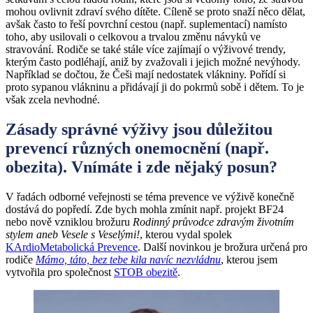
mohou ovlivnit zdraví svého dítěte. Cíleně se proto snaží něco dělat,
avšak často to řeší povrchní cestou (např. suplementací) namísto
toho, aby usilovali o celkovou a trvalou změnu návyků ve
stravování. Rodiče se také stále více zajímají o výživové trendy,
kterým často podléhají, aniž by zvažovali i jejich možné nevýhody.
Například se dočtou, že Češi mají nedostatek vlákniny. Pořídí si
proto sypanou vlákninu a přidávají ji do pokrmů sobě i dětem. To je
však zcela nevhodné.
Zásady správné výživy jsou důležitou
prevencí různých onemocnění (např.
obezita). Vnímáte i zde nějaký posun?
V řadách odborné veřejnosti se téma prevence ve výživě konečně
dostává do popředí. Zde bych mohla zmínit např. projekt BF24
nebo nově vzniklou brožuru
Rodinný průvodce zdravým životním
stylem aneb Vesele s Veselými!
, kterou vydal spolek
KArdioMetabolická Prevence
. Další novinkou je brožura určená pro
rodiče
Mámo, táto, bez tebe kila navíc nezvládnu
, kterou jsem
vytvořila pro společnost
STOB obezitě
.