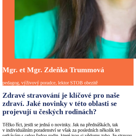
Mgr. et Mgr. Zdeňka Trummová
pedagog, výživový poradce, lektor STOB obezitě
Zdravé stravování je klíčové pro naše
zdraví. Jaké novinky v této oblasti se
projevují u českých rodinách?
Těžko říct, jestli se jedná o novinky. Jak na přednáškách, tak
v individuálním poradenství se však za posledních několik let
setkávám s celou řadou rodin, které jsou si vědomy toho, že stravou