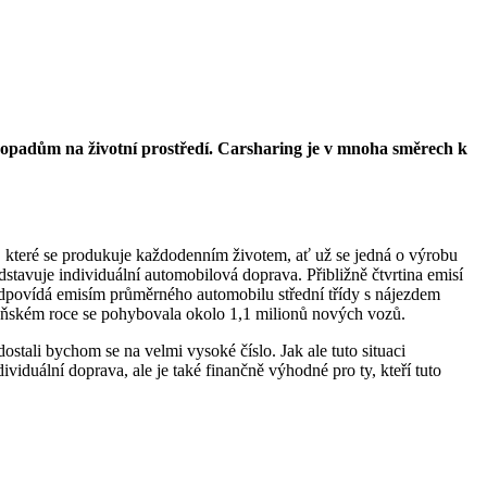
 dopadům na životní prostředí. Carsharing je v mnoha směrech k
ů, které se produkuje každodenním životem, ať už se jedná o výrobu
stavuje individuální automobilová doprava. Přibližně čtvrtina emisí
 odpovídá emisím průměrného automobilu střední třídy s nájezdem
oňském roce se pohybovala okolo 1,1 milionů nových vozů.
stali bychom se na velmi vysoké číslo. Jak ale tuto situaci
viduální doprava, ale je také finančně výhodné pro ty, kteří tuto