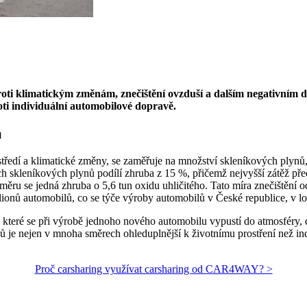
proti klimatickým změnám, znečištění ovzduší a dalším negativním
ti individuální automobilové dopravě.
u
ostředí a klimatické změny, se zaměřuje na množství skleníkových plyn
h skleníkových plynů podílí zhruba z 15 %, přičemž nejvyšší zátěž před
měru se jedná zhruba o 5,6 tun oxidu uhličitého. Tato míra znečištění
ionů automobilů, co se týče výroby automobilů v České republice, v l
které se při výrobě jednoho nového automobilu vypustí do atmosféry, do
zů je nejen v mnoha směrech ohleduplnější k životnímu prostření než indi
Proč carsharing využívat carsharing od CAR4WAY? >