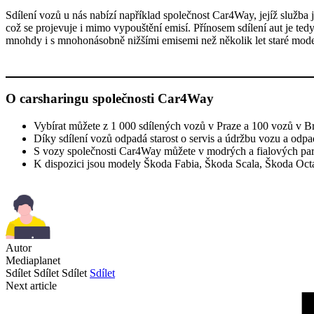
Sdílení vozů u nás nabízí například společnost Car4Way, jejíž služba 
což se projevuje i mimo vypouštění emisí. Přínosem sdílení aut je 
mnohdy i s mnohonásobně nižšími emisemi než několik let staré model
O carsharingu společnosti Car4Way
Vybírat můžete z 1 000 sdílených vozů v Praze a 100 vozů v Brn
Díky sdílení vozů odpadá starost o servis a údržbu vozu a odp
S vozy společnosti Car4Way můžete v modrých a fialových pa
K dispozici jsou modely Škoda Fabia, Škoda Scala, Škoda O
Autor
Mediaplanet
Sdílet
Sdílet
Sdílet
Sdílet
Next article