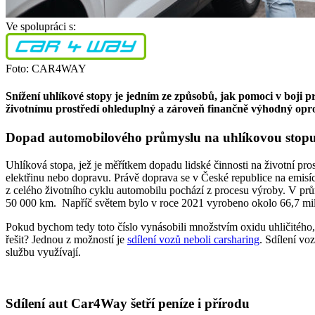
Ve spolupráci s:
Foto: CAR4WAY
Snížení uhlíkové stopy je jedním ze způsobů, jak pomoci v boji 
životnímu prostředí ohleduplný a zároveň finančně výhodný opro
Dopad automobilového průmyslu na uhlíkovou stop
Uhlíková stopa, jež je měřítkem dopadu lidské činnosti na životní pr
elektřinu nebo dopravu. Právě doprava se v České republice na emisíc
z celého životního cyklu automobilu pochází z procesu výroby. V prů
50 000 km. Napříč světem bylo v roce 2021 vyrobeno okolo 66,7 mil
Pokud bychom tedy toto číslo vynásobili množstvím oxidu uhličitého, 
řešit? Jednou z možností je
sdílení vozů neboli carsharing
. Sdílení vo
službu využívají.
Sdílení aut Car4Way šetří peníze i přírodu