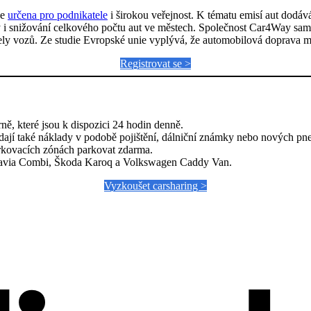
je
určena pro podnikatele
i širokou veřejnost. K tématu emisí aut dodává
tedy i snižování celkového počtu aut ve městech. Společnost Car4Way s
y vozů. Ze studie Evropské unie vyplývá, že automobilová doprava může
Registrovat se >
ě, které jsou k dispozici 24 hodin denně.
adají také náklady v podobě pojištění, dálniční známky nebo nových pn
rkovacích zónách parkovat zdarma.
ctavia Combi, Škoda Karoq a Volkswagen Caddy Van.
Vyzkoušet carsharing >