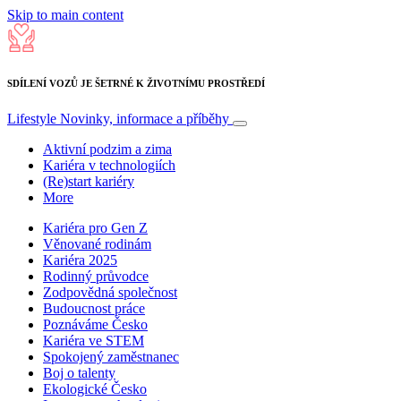
Skip to main content
SDÍLENÍ VOZŮ JE ŠETRNÉ K ŽIVOTNÍMU PROSTŘEDÍ
Lifestyle
Novinky, informace a příběhy
Aktivní podzim a zima
Kariéra v technologiích
(Re)start kariéry
More
Kariéra pro Gen Z
Věnované rodinám
Kariéra 2025
Rodinný průvodce
Zodpovědná společnost
Budoucnost práce
Poznáváme Česko
Kariéra ve STEM
Spokojený zaměstnanec
Boj o talenty
Ekologické Česko