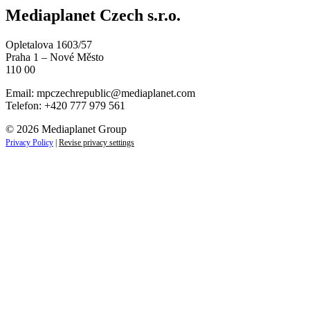
Mediaplanet Czech s.r.o.
Opletalova 1603/57
Praha 1 – Nové Město
110 00
Email:
mpczechrepublic@mediaplanet.com
Telefon: +420 777 979 561
© 2026 Mediaplanet Group
Privacy Policy
|
Revise privacy settings
ZAJÍMAJÍ VÁS LIFESTYLOVÉ NOVINKY?
Přihlaste se k odběru našich novinek a zůstaňte vždy v obraz
Váš e-mail
jan.novak@email.cz