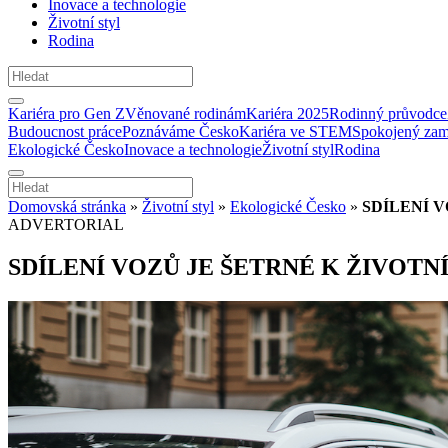
Inovace a technologie
Životní styl
Rodina
Kariéra pro Gen Z
Věnované rodinám
Kariéra 2025
Rodinný průvodce
Budoucnost práce
Poznáváme Česko
Kariéra ve STEM
Spokojený zam
Ekologické Česko
Inovace a technologie
Životní styl
Rodina
Domovská stránka
»
Životní styl
»
Ekologické Česko
»
SDÍLENÍ 
ADVERTORIAL
SDÍLENÍ VOZŮ JE ŠETRNÉ K ŽIVOT