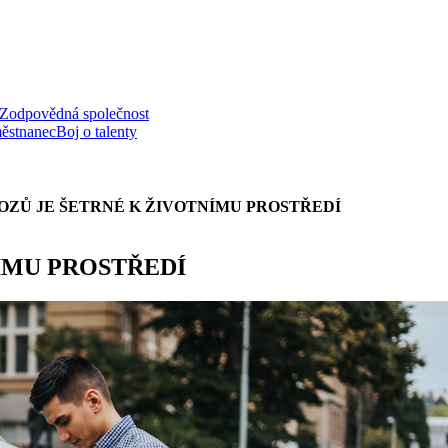
Zodpovědná společnost
ěstnanec
Boj o talenty
VOZŮ JE ŠETRNÉ K ŽIVOTNÍMU PROSTŘEDÍ
NÍMU PROSTŘEDÍ