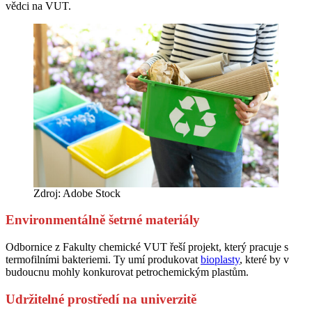
vědci na VUT.
Zdroj: Adobe Stock
Environmentálně šetrné materiály
Odbornice z Fakulty chemické VUT řeší projekt, který pracuje s
termofilními bakteriemi. Ty umí produkovat
bioplasty
, které by v
budoucnu mohly konkurovat petrochemickým plastům.
Udržitelné prostředí na univerzitě