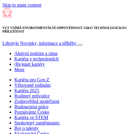
Skip to main content
VUT VNÍMÁ ENVIRONMENTÁLNÍ ODPOVĚDNOST JAKO TECHNOLOGICKOU
PŘÍLEŽITOST
Lifestyle
Novinky, informace a příběhy
Aktivní podzim a zima
Kariéra v technologiích
(Re)start kariéry
More
Kariéra pro Gen Z
Věnované rodinám
Kariéra 2025
Rodinný průvodce
Zodpovědná společnost
Budoucnost práce
Poznáváme Česko
Kariéra ve STEM
Spokojený zaměstnanec
Boj o talenty
Ekologické Česko