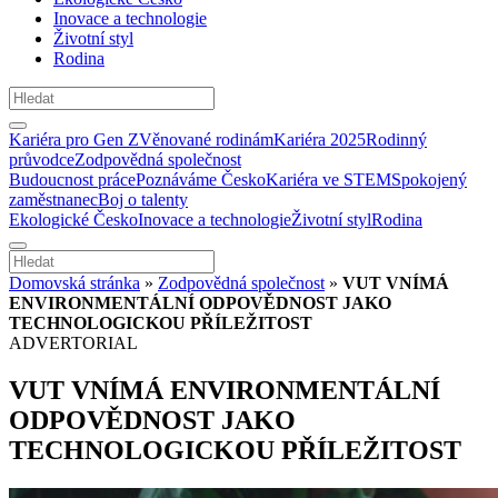
Inovace a technologie
Životní styl
Rodina
Kariéra pro Gen Z
Věnované rodinám
Kariéra 2025
Rodinný
průvodce
Zodpovědná společnost
Budoucnost práce
Poznáváme Česko
Kariéra ve STEM
Spokojený
zaměstnanec
Boj o talenty
Ekologické Česko
Inovace a technologie
Životní styl
Rodina
Domovská stránka
»
Zodpovědná společnost
»
VUT VNÍMÁ
ENVIRONMENTÁLNÍ ODPOVĚDNOST JAKO
TECHNOLOGICKOU PŘÍLEŽITOST
ADVERTORIAL
VUT VNÍMÁ ENVIRONMENTÁLNÍ
ODPOVĚDNOST JAKO
TECHNOLOGICKOU PŘÍLEŽITOST