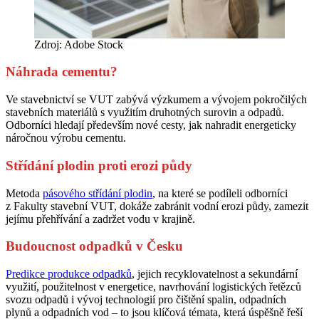
Zdroj: Adobe Stock
Náhrada cementu?
Ve stavebnictví se VUT zabývá výzkumem a vývojem pokročilých
stavebních materiálů s využitím druhotných surovin a odpadů.
Odborníci hledají především nové cesty, jak nahradit energeticky
náročnou výrobu cementu.
Střídání plodin proti erozi půdy
Metoda
pásového střídání plodin
, na které se podíleli odborníci
z Fakulty stavební VUT, dokáže zabránit vodní erozi půdy, zamezit
jejímu přehřívání a zadržet vodu v krajině.
Budoucnost odpadků v Česku
Predikce produkce odpadků
, jejich recyklovatelnost a sekundární
využití, použitelnost v energetice, navrhování logistických řetězců
svozu odpadů i vývoj technologií pro čištění spalin, odpadních
plynů a odpadních vod – to jsou klíčová témata, která úspěšně řeší