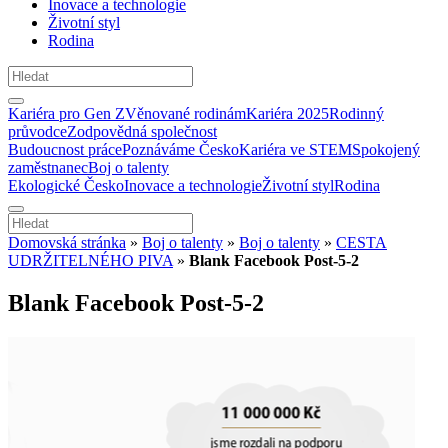
Inovace a technologie
Životní styl
Rodina
Kariéra pro Gen Z
Věnované rodinám
Kariéra 2025
Rodinný
průvodce
Zodpovědná společnost
Budoucnost práce
Poznáváme Česko
Kariéra ve STEM
Spokojený
zaměstnanec
Boj o talenty
Ekologické Česko
Inovace a technologie
Životní styl
Rodina
Domovská stránka
»
Boj o talenty
»
Boj o talenty
»
CESTA
UDRŽITELNÉHO PIVA
»
Blank Facebook Post-5-2
Blank Facebook Post-5-2