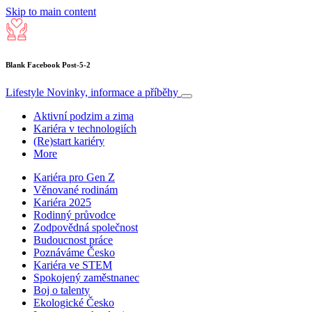
Skip to main content
Blank Facebook Post-5-2
Lifestyle
Novinky, informace a příběhy
Aktivní podzim a zima
Kariéra v technologiích
(Re)start kariéry
More
Kariéra pro Gen Z
Věnované rodinám
Kariéra 2025
Rodinný průvodce
Zodpovědná společnost
Budoucnost práce
Poznáváme Česko
Kariéra ve STEM
Spokojený zaměstnanec
Boj o talenty
Ekologické Česko