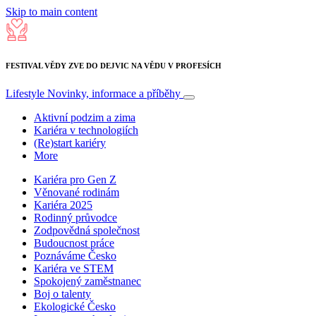
Skip to main content
FESTIVAL VĚDY ZVE DO DEJVIC NA VĚDU V PROFESÍCH
Lifestyle
Novinky, informace a příběhy
Aktivní podzim a zima
Kariéra v technologiích
(Re)start kariéry
More
Kariéra pro Gen Z
Věnované rodinám
Kariéra 2025
Rodinný průvodce
Zodpovědná společnost
Budoucnost práce
Poznáváme Česko
Kariéra ve STEM
Spokojený zaměstnanec
Boj o talenty
Ekologické Česko