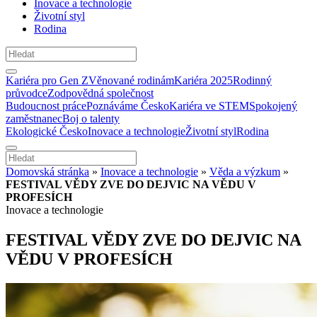
Inovace a technologie
Životní styl
Rodina
Kariéra pro Gen Z
Věnované rodinám
Kariéra 2025
Rodinný
průvodce
Zodpovědná společnost
Budoucnost práce
Poznáváme Česko
Kariéra ve STEM
Spokojený
zaměstnanec
Boj o talenty
Ekologické Česko
Inovace a technologie
Životní styl
Rodina
Domovská stránka
»
Inovace a technologie
»
Věda a výzkum
»
FESTIVAL VĚDY ZVE DO DEJVIC NA VĚDU V
PROFESÍCH
Inovace a technologie
FESTIVAL VĚDY ZVE DO DEJVIC NA
VĚDU V PROFESÍCH