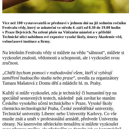
Více než 100 vystavovatelů se představí v jednom dni na již sedmém ročníku
Festivalu vědy, který se uskuteční ve středu 4. září od 8.30 do 19.00 hodin
v Praze Dejvicích.
Na zelené ploše na Vítězném náměstí a v přilehlé
Technické ulici nabídnou své expozice vysoké školy, ústavy Akademie věd,
volnočasové instituce a firmy.
Na letošním Festivalu vědy si můžete na vědu “sáhnout“, můžete si
vyzkoušet znalosti, vědomosti a schopnosti, ale i vyzkoušet svou
zručnost.
„
Chtěli bychom pomoci v rozhodování všem, kteří si vybírají
zaměření budoucího studia nebo praxe
“, uvedla za organizátory
Tamara Mašatová z Domu dětí a mládeže hl. m. Prahy.
Každý si může vyzkoušet, zda je technický či humanitní typ na
speciálně sestavených testech, následně pak zavítat ke stanům
Českého vysokého učení technického v Praze, Vysoké školy
chemicko-technologické Praha, České zemědělské univerzity,
Technické univerzity Liberec nebo Univerzity Karlovy. Co vše
musíte znát a umět v profesionální armádě, předvede Univerzita
obrany. Na laserovém střeleckém trenažéru si můžete vyzkoušet