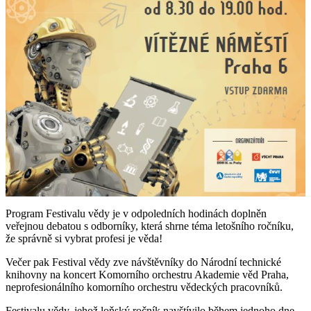
Program Festivalu vědy je v odpoledních hodinách doplněn
veřejnou debatou s odborníky, která shrne téma letošního ročníku,
že správně si vybrat profesi je věda!
Večer pak Festival vědy zve návštěvníky do Národní technické
knihovny na koncert Komorního orchestru Akademie věd Praha,
neprofesionálního komorního orchestru vědeckých pracovníků.
Festivalu vědy, jehož loňský ročník navštívilo během jednoho dne