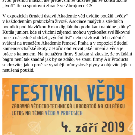
svou přesnou mušku, ale především se dozvíte jak se konstrukčně
„tvoří“ třeba sportovní zbraně ve Zbrojovce CS.
V expozicích čtrnácti ústavů Akademie věd uvidíte použití „vědy“
v každodenním praktickém životě. Asociace malých a středních
podniků pod hlavičkou Roku digitálního podnikání nabídne „dílny“
Kutila juniora kde si všichni zájemci mohou vyzkoušet své šikovné
ruce a následně obdržet „výuční list“ nebo si zkusit třeba zdění či
sváření na trenažéru Akademie řemesel Praha a v expozici Střední
kamenosochařské školy z Hořic obdivovat jaké umění a věda je
práce s kamenem. Na trenažéru firmy Strabag si zkusíte, že ovládání
bagru není tak snadné jak by se zdálo, ve stanu firmy Air Products
se dozvíte, jak a proč se vyrábějí průmyslové plyny a objevíte jejich
netušená použití.