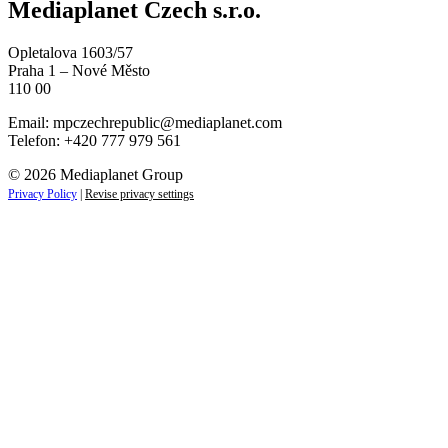
Mediaplanet Czech s.r.o.
Opletalova 1603/57
Praha 1 – Nové Město
110 00
Email:
mpczechrepublic@mediaplanet.com
Telefon: +420 777 979 561
© 2026 Mediaplanet Group
Privacy Policy
|
Revise privacy settings
Close
this
module
ZAJÍMAJÍ VÁS LIFESTYLOVÉ NOVINKY?
Přihlaste se k odběru našich novinek a zůstaňte vždy v
obraze.
Váš e-mail