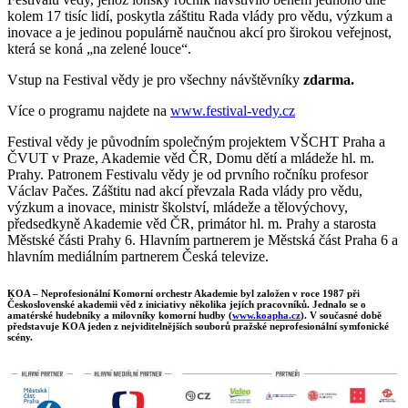
kolem 17 tisíc lidí, poskytla záštitu Rada vlády pro vědu, výzkum a
inovace a je jedinou populárně naučnou akcí pro širokou veřejnost,
která se koná „na zelené louce“.
Vstup na Festival vědy je pro všechny návštěvníky
zdarma.
Více o programu najdete na
www.festival-vedy.cz
Festival vědy je původním společným projektem VŠCHT Praha a
ČVUT v Praze, Akademie věd ČR, Domu dětí a mládeže hl. m.
Prahy. Patronem Festivalu vědy je od prvního ročníku profesor
Václav Pačes. Záštitu nad akcí převzala Rada vlády pro vědu,
výzkum a inovace, ministr školství, mládeže a tělovýchovy,
předsedkyně Akademie věd ČR, primátor hl. m. Prahy a starosta
Městské části Prahy 6. Hlavním partnerem je Městská část Praha 6 a
hlavním mediálním partnerem Česká televize.
KOA – Neprofesionální Komorní orchestr Akademie byl založen v roce 1987 při
Československé akademii věd z iniciativy několika jejích pracovníků. Jednalo se o
amatérské hudebníky a milovníky komorní hudby (
www.koapha.cz
). V současné době
představuje KOA jeden z nejviditelnějších souborů pražské neprofesionální symfonické
scény.