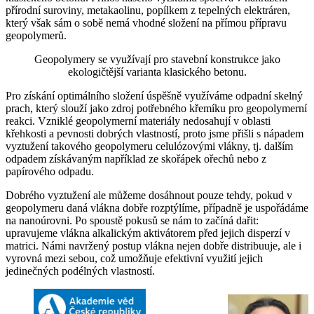
přírodní suroviny, metakaolinu, popílkem z tepelných elektráren,
který však sám o sobě nemá vhodné složení na přímou přípravu
geopolymerů.
Geopolymery se využívají pro stavební konstrukce jako
ekologičtější varianta klasického betonu.
Pro získání optimálního složení úspěšně využíváme odpadní skelný
prach, který slouží jako zdroj potřebného křemíku pro geopolymerní
reakci. Vzniklé geopolymerní materiály nedosahují v oblasti
křehkosti a pevnosti dobrých vlastností, proto jsme přišli s nápadem
vyztužení takového geopolymeru celulózovými vlákny, tj. dalším
odpadem získávaným například ze skořápek ořechů nebo z
papírového odpadu.
Dobrého vyztužení ale můžeme dosáhnout pouze tehdy, pokud v
geopolymeru daná vlákna dobře rozptýlíme, případně je uspořádáme
na nanoúrovni. Po spoustě pokusů se nám to začíná dařit:
upravujeme vlákna alkalickým aktivátorem před jejich disperzí v
matrici. Námi navržený postup vlákna nejen dobře distribuuje, ale i
vyrovná mezi sebou, což umožňuje efektivní využití jejich
jedinečných podélných vlastností.