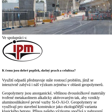
Ve spolupráci s:
K čemu jsou dobré popílek, skelný prach a celulóza?
Využití odpadů představuje stále rostoucí problém, jímž se
intenzivně zabývá i náš výzkum zejména v oblasti geopolymerů.
Geopolymery jsou anorganické, většinou dvousložkové materiály
tvořené metakaolinem alkalicky aktivovaným tak, aby vznikly
aluminosilikátové pevné vazby Si-O-Al-O. Geopolymery se
využívají pro stavební konstrukce jako ekologičtější varianta
klasického betonu. Přínos našeho výzkumu spočívá v nahrazení