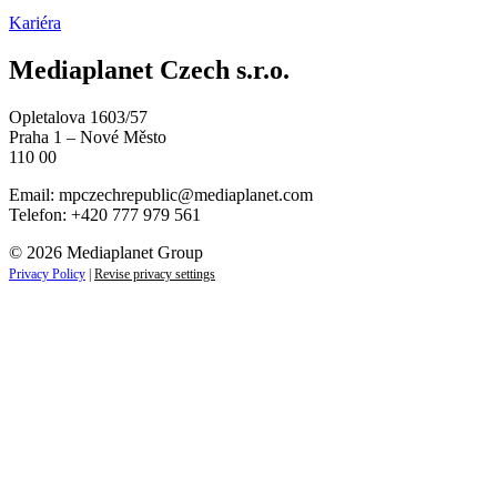
Kariéra
Mediaplanet Czech s.r.o.
Opletalova 1603/57
Praha 1 – Nové Město
110 00
Email:
mpczechrepublic@mediaplanet.com
Telefon: +420 777 979 561
© 2026 Mediaplanet Group
Privacy Policy
|
Revise privacy settings
Close
this
module
ZAJÍMAJÍ VÁS LIFESTYLOVÉ NOVINKY?
Přihlaste se k odběru našich novinek a zůstaňte vždy v
obraze.