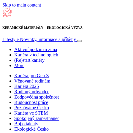
Skip to main content
KERAMICKÉ MATERIÁLY – EKOLOGICKÁ VÝZVA
Lifestyle
Novinky, informace a příběhy
Aktivní podzim a zima
Kariéra v technologiích
(Re)start kariéry
More
Kariéra pro Gen Z
Věnované rodinám
Kariéra 2025
Rodinný průvodce
Zodpovědná společnost
Budoucnost práce
Poznáváme Česko
Kariéra ve STEM
Spokojený zaměstnanec
Boj o talenty
Ekologické Česko