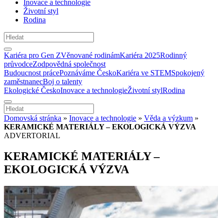
Inovace a technologie
Životní styl
Rodina
Kariéra pro Gen Z
Věnované rodinám
Kariéra 2025
Rodinný
průvodce
Zodpovědná společnost
Budoucnost práce
Poznáváme Česko
Kariéra ve STEM
Spokojený
zaměstnanec
Boj o talenty
Ekologické Česko
Inovace a technologie
Životní styl
Rodina
Domovská stránka
»
Inovace a technologie
»
Věda a výzkum
»
KERAMICKÉ MATERIÁLY – EKOLOGICKÁ VÝZVA
ADVERTORIAL
KERAMICKÉ MATERIÁLY –
EKOLOGICKÁ VÝZVA