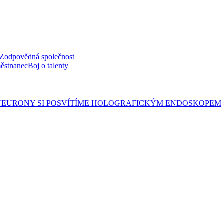
Zodpovědná společnost
ěstnanec
Boj o talenty
NEURONY SI POSVÍTÍME HOLOGRAFICKÝM ENDOSKOPEM