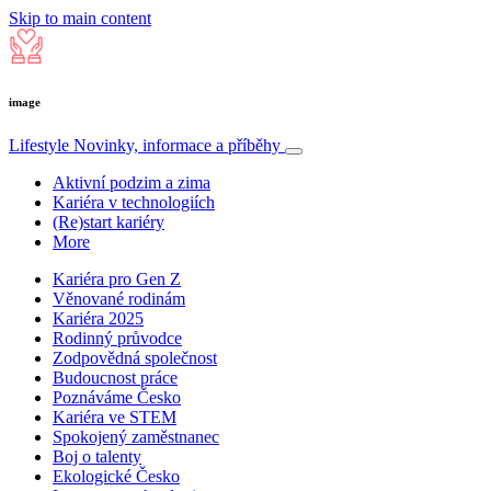
Skip to main content
image
Lifestyle
Novinky, informace a příběhy
Aktivní podzim a zima
Kariéra v technologiích
(Re)start kariéry
More
Kariéra pro Gen Z
Věnované rodinám
Kariéra 2025
Rodinný průvodce
Zodpovědná společnost
Budoucnost práce
Poznáváme Česko
Kariéra ve STEM
Spokojený zaměstnanec
Boj o talenty
Ekologické Česko