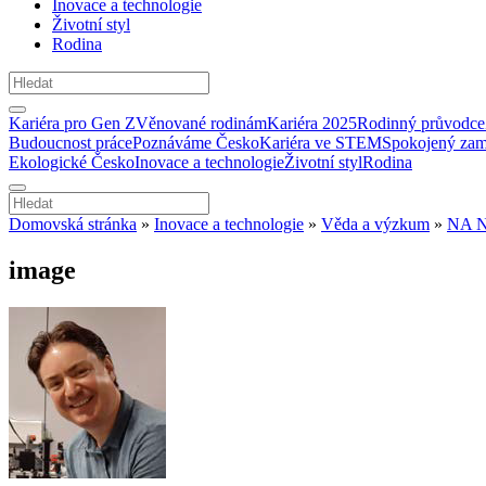
Inovace a technologie
Životní styl
Rodina
Kariéra pro Gen Z
Věnované rodinám
Kariéra 2025
Rodinný průvodce
Budoucnost práce
Poznáváme Česko
Kariéra ve STEM
Spokojený zam
Ekologické Česko
Inovace a technologie
Životní styl
Rodina
Domovská stránka
»
Inovace a technologie
»
Věda a výzkum
»
NA 
image