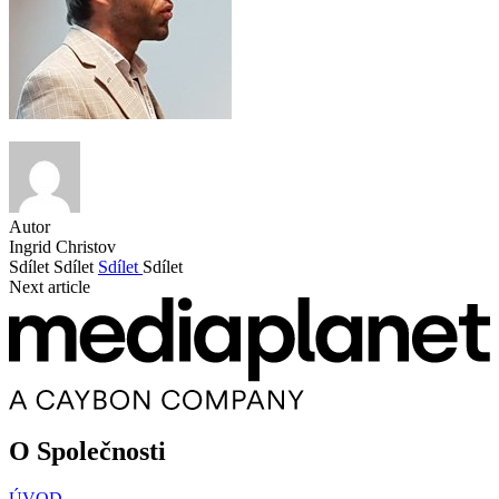
Autor
Ingrid Christov
Sdílet
Sdílet
Sdílet
Sdílet
Next article
O Společnosti
ÚVOD