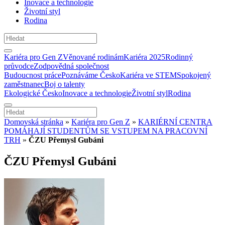
Inovace a technologie
Životní styl
Rodina
Kariéra pro Gen Z
Věnované rodinám
Kariéra 2025
Rodinný
průvodce
Zodpovědná společnost
Budoucnost práce
Poznáváme Česko
Kariéra ve STEM
Spokojený
zaměstnanec
Boj o talenty
Ekologické Česko
Inovace a technologie
Životní styl
Rodina
Domovská stránka
»
Kariéra pro Gen Z
»
KARIÉRNÍ CENTRA
POMÁHAJÍ STUDENTŮM SE VSTUPEM NA PRACOVNÍ
TRH
»
ČZU Přemysl Gubáni
ČZU Přemysl Gubáni