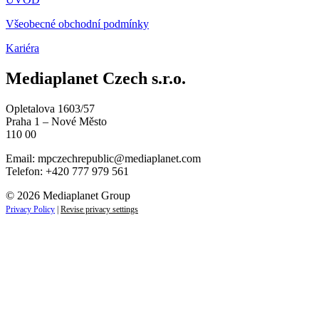
Všeobecné obchodní podmínky
Kariéra
Mediaplanet Czech s.r.o.
Opletalova 1603/57
Praha 1 – Nové Město
110 00
Email:
mpczechrepublic@mediaplanet.com
Telefon: +420 777 979 561
© 2026 Mediaplanet Group
Privacy Policy
|
Revise privacy settings
Close
this
module
ZAJÍMAJÍ VÁS LIFESTYLOVÉ NOVINKY?
Přihlaste se k odběru našich novinek a zůstaňte vždy v