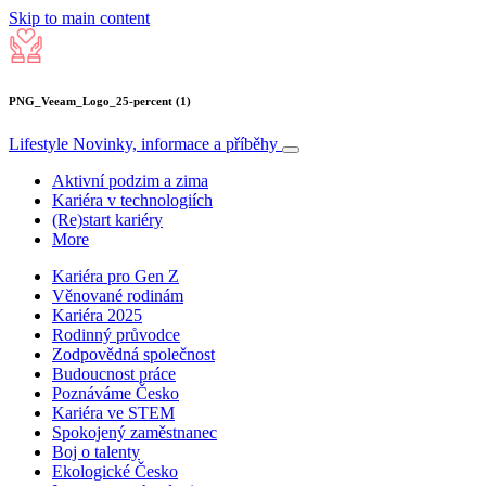
Skip to main content
PNG_Veeam_Logo_25-percent (1)
Lifestyle
Novinky, informace a příběhy
Aktivní podzim a zima
Kariéra v technologiích
(Re)start kariéry
More
Kariéra pro Gen Z
Věnované rodinám
Kariéra 2025
Rodinný průvodce
Zodpovědná společnost
Budoucnost práce
Poznáváme Česko
Kariéra ve STEM
Spokojený zaměstnanec
Boj o talenty
Ekologické Česko