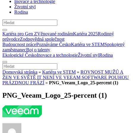
Inovace a technologie
Životní styl
Rodina
Kariéra pro Gen Z
Věnované rodinám
Kariéra 2025
Rodinný
průvodce
Zodpovědná společnost
Budoucnost práce
Poznáváme Česko
Kariéra ve STEM
Spokojený
zaměstnanec
Boj o talenty
Ekologické Česko
Inovace a technologie
Životní styl
Rodina
Domovská stránka
»
Kariéra ve STEM
»
ROVNOST MUŽŮ A
ŽEN VE SVĚTĚ IT NENÍ VE VEEAM SOFTWARE POUHOU
PRÁZDNOU FRÁZÍ
»
PNG_Veeam_Logo_25-percent (1)
PNG_Veeam_Logo_25-percent (1)