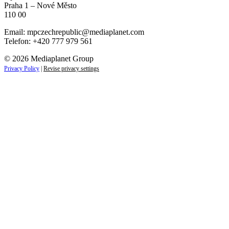
Praha 1 – Nové Město
110 00
Email:
mpczechrepublic@mediaplanet.com
Telefon: +420 777 979 561
© 2026 Mediaplanet Group
Privacy Policy
|
Revise privacy settings
Close
this
module
ZAJÍMAJÍ VÁS LIFESTYLOVÉ NOVINKY?
Přihlaste se k odběru našich novinek a zůstaňte vždy v
obraze.
Váš e-mail
Přihlásit se
jan.novak@email.cz