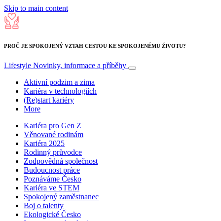
Skip to main content
PROČ JE SPOKOJENÝ VZTAH CESTOU KE SPOKOJENÉMU ŽIVOTU?
Lifestyle
Novinky, informace a příběhy
Aktivní podzim a zima
Kariéra v technologiích
(Re)start kariéry
More
Kariéra pro Gen Z
Věnované rodinám
Kariéra 2025
Rodinný průvodce
Zodpovědná společnost
Budoucnost práce
Poznáváme Česko
Kariéra ve STEM
Spokojený zaměstnanec
Boj o talenty
Ekologické Česko