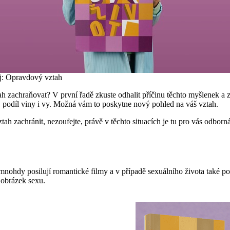
j: Opravdový vztah
tah zachraňovat? V první řadě zkuste odhalit příčinu těchto myšlenek a 
j podíl viny i vy. Možná vám to poskytne nový pohled na váš vztah.
tah zachránit, nezoufejte, právě v těchto situacích je tu pro vás odb
ohdy posilují romantické filmy a v případě sexuálního života také porn
 obrázek sexu.