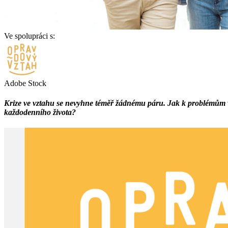
Ve spolupráci s:
Adobe Stock
Krize ve vztahu se nevyhne téměř žádnému páru. Jak k problémům ve
každodenního života?