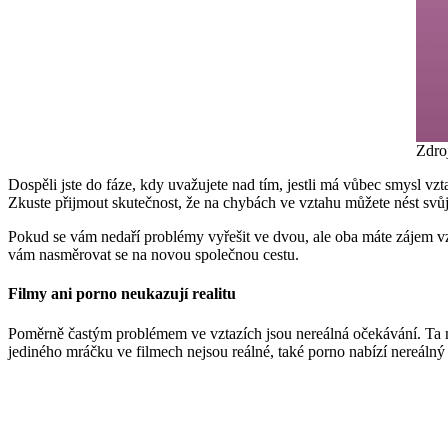
Zdro
Dospěli jste do fáze, kdy uvažujete nad tím, jestli má vůbec smysl vz
Zkuste přijmout skutečnost, že na chybách ve vztahu můžete nést svů
Pokud se vám nedaří problémy vyřešit ve dvou, ale oba máte zájem vz
vám nasměrovat se na novou společnou cestu.
Filmy ani porno neukazují realitu
Poměrně častým problémem ve vztazích jsou nereálná očekávání. Ta mn
jediného mráčku ve filmech nejsou reálné, také porno nabízí nereálný