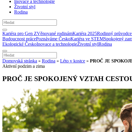
Inovace a technologie
Životní styl
Rodina
Kariéra pro Gen Z
Věnované rodinám
Kariéra 2025
Rodinný průvodce
Budoucnost práce
Poznáváme Česko
Kariéra ve STEM
Spokojený zam
Ekologické Česko
Inovace a technologie
Životní styl
Rodina
Domovská stránka
»
Rodina
»
Léto v kostce
»
PROČ JE SPOKOJ
Aktivní podzim a zima
PROČ JE SPOKOJENÝ VZTAH CESTO