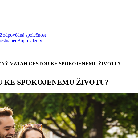
Zodpovědná společnost
ěstnanec
Boj o talenty
ENÝ VZTAH CESTOU KE SPOKOJENÉMU ŽIVOTU?
U KE SPOKOJENÉMU ŽIVOTU?