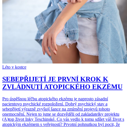
Léto v kostce
SEBEPŘIJETÍ JE PRVNÍ KROK K
ZVLÁDNUTÍ ATOPICKÉHO EKZÉMU
Pro úspěšnou léčbu atopického ekzému je naprosto zásadní
pacientovo psychické rozpoložení. Dobrý psychický stav a
sebepřijetí výrazně zvyšují šance na zmírnění projevů tohoto
onemocnění. Nejen to jsme se dozvěděli od zakladatelky projektu
(A)top život Inky Teschinské. Co vás vedlo k tomu sdílet váš život s
atopickým ekzémem s veřejností? Prvotní pohnutkou byl pocit, že