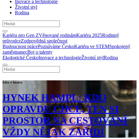
Inovace a technologie
Životní styl
Rodina
Kariéra pro Gen Z
Věnované rodinám
Kariéra 2025
Rodinný
průvodce
Zodpovědná společnost
Budoucnost práce
Poznáváme Česko
Kariéra ve STEM
Spokojený
zaměstnanec
Boj o talenty
Ekologické Česko
Inovace a technologie
Životní styl
Rodina
Léto v kostce
HYNEK HAMPL: KDO
OPRAVDU CHCE, TEN SI
PROSTOR NA CESTOVÁNÍ
VŽDY NĚJAK ZAŘÍDÍ