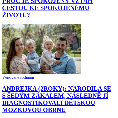
PROČ JE SPOKOJENÝ VZTAH
CESTOU KE SPOKOJENÉMU
ŽIVOTU?
Věnované rodinám
ANDREJKA (2ROKY): NARODILA SE
S ŠEDÝM ZÁKALEM, NÁSLEDNĚ JÍ
DIAGNOSTIKOVALI DĚTSKOU
MOZKOVOU OBRNU