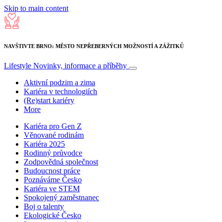
Skip to main content
NAVŠTIVTE BRNO: MĚSTO NEPŘEBERNÝCH MOŽNOSTÍ A ZÁŽITKŮ
Lifestyle
Novinky, informace a příběhy
Aktivní podzim a zima
Kariéra v technologiích
(Re)start kariéry
More
Kariéra pro Gen Z
Věnované rodinám
Kariéra 2025
Rodinný průvodce
Zodpovědná společnost
Budoucnost práce
Poznáváme Česko
Kariéra ve STEM
Spokojený zaměstnanec
Boj o talenty
Ekologické Česko