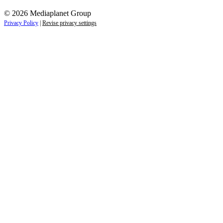
© 2026 Mediaplanet Group
Privacy Policy
|
Revise privacy settings
Close
this
module
ZAJÍMAJÍ VÁS LIFESTYLOVÉ NOVINKY?
Přihlaste se k odběru našich novinek a zůstaňte vždy v
obraze.
Váš e-mail
Přihlásit se
jan.novak@email.cz
Ne, děkuji