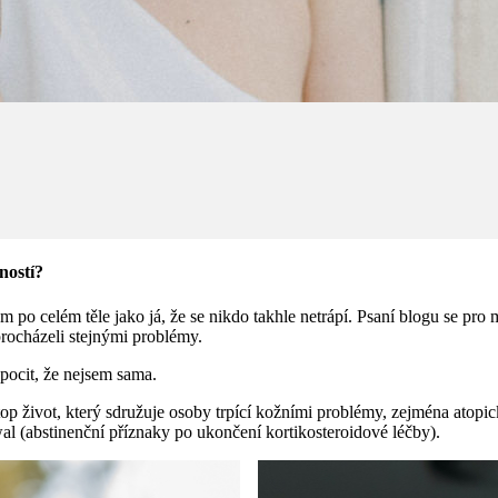
ností?
po celém těle jako já, že se nikdo takhle netrápí. Psaní blogu se pro m
 procházeli stejnými problémy.
pocit, že nejsem sama.
(A)top život, který sdružuje osoby trpící kožními problémy, zejména at
al (abstinenční příznaky po ukončení kortikosteroidové léčby).