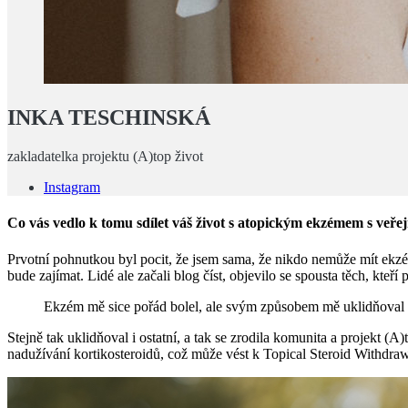
INKA TESCHINSKÁ
zakladatelka projektu (A)top život
Instagram
Co vás vedlo k tomu sdílet váš život s atopickým ekzémem s veřej
Prvotní pohnutkou byl pocit, že jsem sama, že nikdo nemůže mít ekzém 
bude zajímat. Lidé ale začali blog číst, objevilo se spousta těch, kteří
Ekzém mě sice pořád bolel, ale svým způsobem mě uklidňoval 
Stejně tak uklidňoval i ostatní, a tak se zrodila komunita a projekt 
nadužívání kortikosteroidů, což může vést k Topical Steroid Withdraw