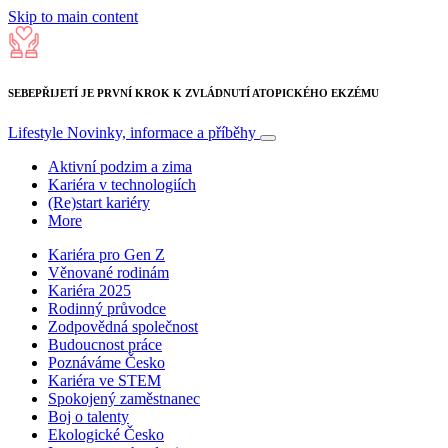
Skip to main content
SEBEPŘIJETÍ JE PRVNÍ KROK K ZVLÁDNUTÍ ATOPICKÉHO EKZÉMU
Lifestyle
Novinky, informace a příběhy
Aktivní podzim a zima
Kariéra v technologiích
(Re)start kariéry
More
Kariéra pro Gen Z
Věnované rodinám
Kariéra 2025
Rodinný průvodce
Zodpovědná společnost
Budoucnost práce
Poznáváme Česko
Kariéra ve STEM
Spokojený zaměstnanec
Boj o talenty
Ekologické Česko