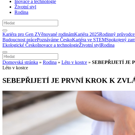
Inovace a technologie
Životní styl
Rodina
Kariéra pro Gen Z
Věnované rodinám
Kariéra 2025
Rodinný průvodce
Budoucnost práce
Poznáváme Česko
Kariéra ve STEM
Spokojený zam
Ekologické Česko
Inovace a technologie
Životní styl
Rodina
Domovská stránka
»
Rodina
»
Léto v kostce
»
SEBEPŘIJETÍ JE
Léto v kostce
SEBEPŘIJETÍ JE PRVNÍ KROK K ZV