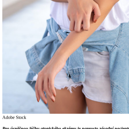
Adobe Stock
Pro úspěšnou léčbu atopického ekzému je naprosto zásadní pacientov