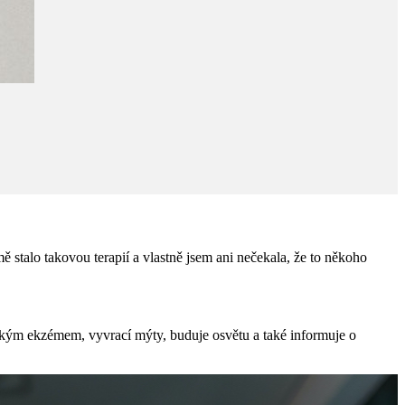
ě stalo takovou terapií a vlastně jsem ani nečekala, že to někoho
opickým ekzémem, vyvrací mýty, buduje osvětu a také informuje o