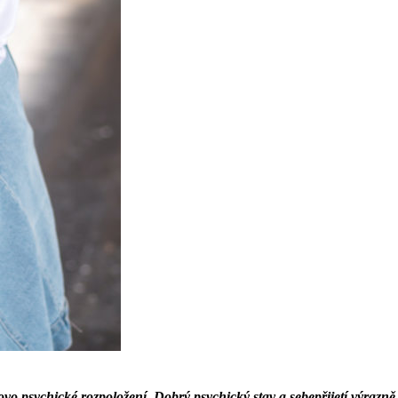
o psychické rozpoložení. Dobrý psychický stav a sebepřijetí výrazně