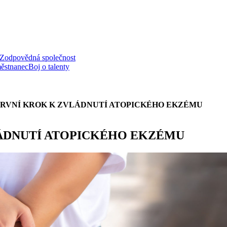
Zodpovědná společnost
ěstnanec
Boj o talenty
 PRVNÍ KROK K ZVLÁDNUTÍ ATOPICKÉHO EKZÉMU
LÁDNUTÍ ATOPICKÉHO EKZÉMU