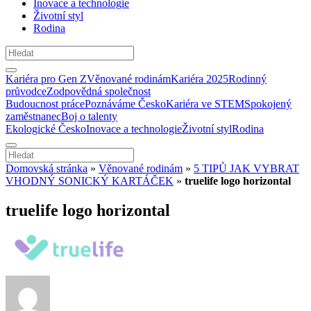
Inovace a technologie
Životní styl
Rodina
Kariéra pro Gen Z
Věnované rodinám
Kariéra 2025
Rodinný
průvodce
Zodpovědná společnost
Budoucnost práce
Poznáváme Česko
Kariéra ve STEM
Spokojený
zaměstnanec
Boj o talenty
Ekologické Česko
Inovace a technologie
Životní styl
Rodina
Domovská stránka
»
Věnované rodinám
»
5 TIPŮ JAK VYBRAT
VHODNÝ SONICKÝ KARTÁČEK
»
truelife logo horizontal
truelife logo horizontal