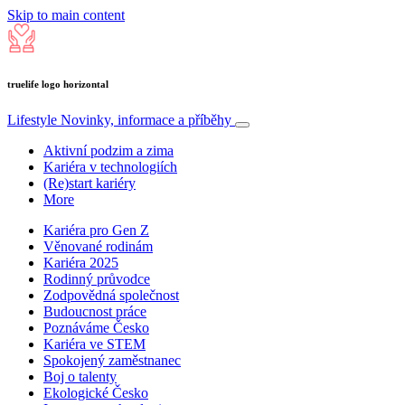
Skip to main content
truelife logo horizontal
Lifestyle
Novinky, informace a příběhy
Aktivní podzim a zima
Kariéra v technologiích
(Re)start kariéry
More
Kariéra pro Gen Z
Věnované rodinám
Kariéra 2025
Rodinný průvodce
Zodpovědná společnost
Budoucnost práce
Poznáváme Česko
Kariéra ve STEM
Spokojený zaměstnanec
Boj o talenty
Ekologické Česko