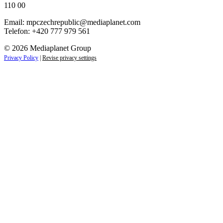
110 00
Email:
mpczechrepublic@mediaplanet.com
Telefon: +420 777 979 561
© 2026 Mediaplanet Group
Privacy Policy
|
Revise privacy settings
Close
this
module
ZAJÍMAJÍ VÁS LIFESTYLOVÉ NOVINKY?
Přihlaste se k odběru našich novinek a zůstaňte vždy v
obraze.
Váš e-mail
Přihlásit se
jan.novak@email.cz