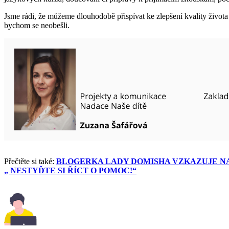
Jsme rádi, že můžeme dlouhodobě přispívat ke zlepšení kvality života
bychom se neobešli.
Přečtěte si také:
BLOGERKA LADY DOMISHA VZKAZUJE N
„ NESTYĎTE SI ŘÍCT O POMOC!“