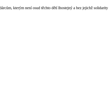
rcům, kterým není osud těchto dětí lhostejný a bez jejichž solidarity