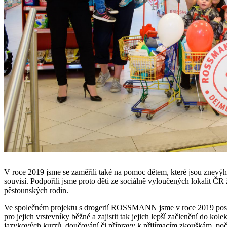
V roce 2019 jsme se zaměřili také na pomoc dětem, které jsou znevýho
souvisí. Podpořili jsme proto děti ze sociálně vyloučených lokalit Č
pěstounských rodin.
Ve společném projektu s drogerií ROSSMANN jsme v roce 2019 poslali
pro jejich vrstevníky běžné a zajistit tak jejich lepší začlenění do k
jazykových kurzů, doučování či přípravy k přijímacím zkouškám, poč