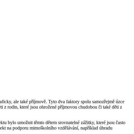
aficky, ale také příjmově. Tyto dva faktory spolu samozřejmě úzce
i z rodin, které jsou ohrožené příjmovou chudobou či také děti z
u bylo umožnit těmto dětem srovnatelné zážitky, které jsou často
 projekt na podporu mimoškolního vzdělávání, například úhradu