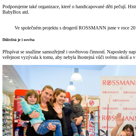
Podporujeme také organizace, které o handicapované děti pečují. His
BabyBox atd.
Ve společném projektu s drogerií ROSSMANN jsme v roce 2019 
Důležitá je i osvěta
Přispívat se snažíme samozřejmě i osvětovou činností. Naposledy nap
veřejnost vyzývala k tomu, aby nebyla lhostejná vůči svému okolí a v 