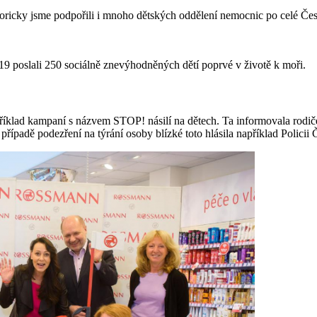
toricky jsme podpořili i mnoho dětských oddělení nemocnic po celé Česk
poslali 250 sociálně znevýhodněných dětí poprvé v životě k moři.
říklad kampaní s názvem STOP! násilí na dětech. Ta informovala rodič
případě podezření na týrání osoby blízké toto hlásila například Policii 