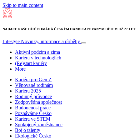
Skip to main content
NADACE NAŠE DÍTĚ POMÁHÁ ČESKÝM HANDICAPOVANÝM DĚTEM UŽ 27 LET
Lifestyle
Novinky, informace a příběhy
Aktivní podzim a zima
Kariéra v technologiích
(Re)start kariéry
More
Kariéra pro Gen Z
Věnované rodinám
Kariéra 2025
Rodinný průvodce
Zodpovědná společnost
Budoucnost práce
Poznáváme Česko
Kariéra ve STEM
Spokojený zaměstnanec
Boj o talenty
Ekologické Česko