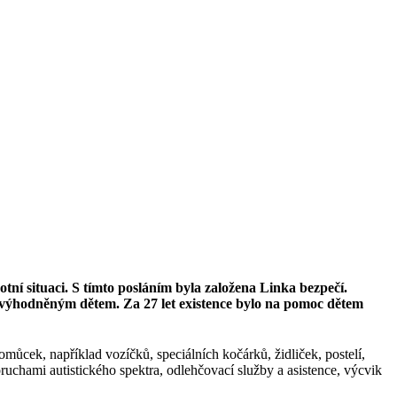
tní situaci. S tímto posláním byla založena Linka bezpečí.
nevýhodněným dětem. Za 27 let existence bylo na pomoc dětem
můcek, například vozíčků, speciálních kočárků, židliček, postelí,
oruchami autistického spektra, odlehčovací služby a asistence, výcvik