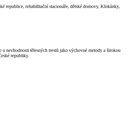
é republice, rehabilitační stacionáře, dětské domovy, Klokánky,
e o nevhodnosti tělesných trestů jako výchovné metody a širokou
České republiky.