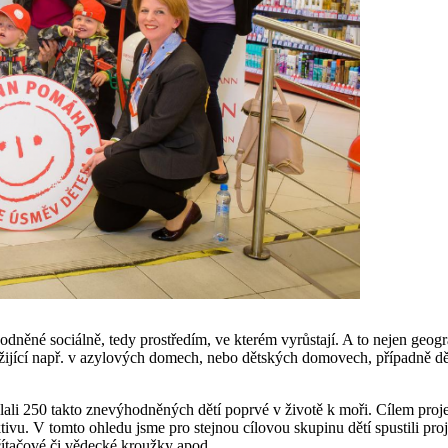
dněné sociálně, tedy prostředím, ve kterém vyrůstají. A to nejen geogr
R žijící např. v azylových domech, nebo dětských domovech, případně dět
 250 takto znevýhodněných dětí poprvé v životě k moři. Cílem projekt
olektivu. V tomto ohledu jsme pro stejnou cílovou skupinu dětí spustili
ítačové či vědecké kroužky apod.