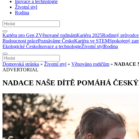
Inovace a technologie
Životní styl
Rodina
Kariéra pro Gen Z
Věnované rodinám
Kariéra 2025
Rodinný průvodce
Budoucnost práce
Poznáváme Česko
Kariéra ve STEM
Spokojený zam
Ekologické Česko
Inovace a technologie
Životní styl
Rodina
Domovská stránka
»
Životní styl
»
Věnováno rodičům
»
NADACE 
ADVERTORIAL
NADACE NAŠE DÍTĚ POMÁHÁ ČESKÝ