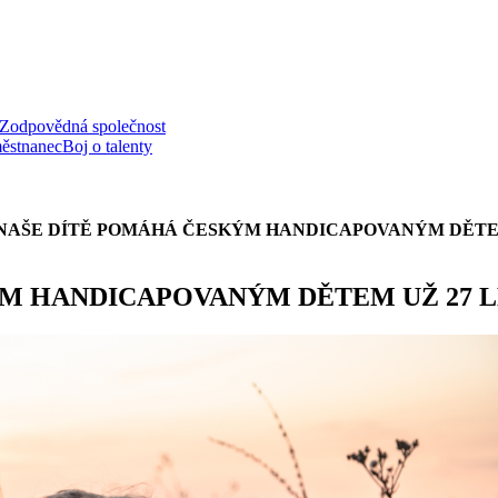
Zodpovědná společnost
ěstnanec
Boj o talenty
NAŠE DÍTĚ POMÁHÁ ČESKÝM HANDICAPOVANÝM DĚTEM
M HANDICAPOVANÝM DĚTEM UŽ 27 