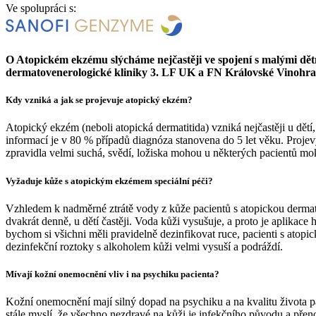
Ve spolupráci s:
O Atopickém ekzému slýcháme nejčastěji ve spojení s malými dětmi.
dermatovenerologické kliniky 3. LF UK a FN Královské Vinohr
Kdy vzniká a jak se projevuje atopický ekzém?
Atopický ekzém (neboli atopická dermatitida) vzniká nejčastěji u dět
informací je v 80 % případů diagnóza stanovena do 5 let věku. Projev
zpravidla velmi suchá, svědí, ložiska mohou u některých pacientů mo
Vyžaduje kůže s atopickým ekzémem speciální péči?
Vzhledem k nadměrné ztrátě vody z kůže pacientů s atopickou dermat
dvakrát denně, u dětí častěji. Voda kůži vysušuje, a proto je aplika
bychom si všichni měli pravidelně dezinfikovat ruce, pacienti s atop
dezinfekční roztoky s alkoholem kůži velmi vysuší a podráždí.
Mívají kožní onemocnění vliv i na psychiku pacienta?
Kožní onemocnění mají silný dopad na psychiku a na kvalitu života pacie
stále myslí, že všechno nezdravé na kůži je infekčního původu a přen