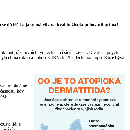
 se dá léčit a jaký má vliv na kvalitu života pohovořil primář
niknout již v prvních týdnech či měsících života. Dle dostupných
áhybech na rukou a nohou, v těžších případech i na trupu. Kůže bývá
ávat, minimálně
časnosti, kdy
tože
usta lidí si
inací při