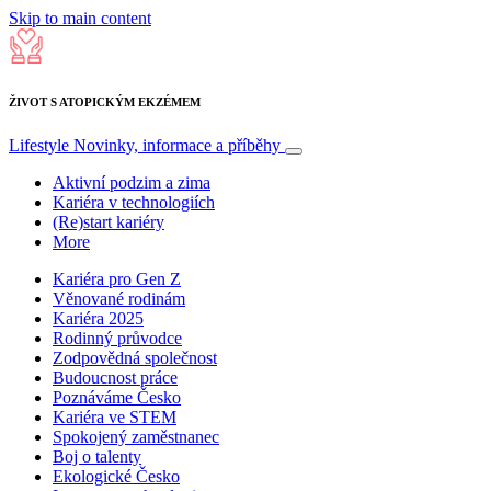
Skip to main content
ŽIVOT S ATOPICKÝM EKZÉMEM
Lifestyle
Novinky, informace a příběhy
Aktivní podzim a zima
Kariéra v technologiích
(Re)start kariéry
More
Kariéra pro Gen Z
Věnované rodinám
Kariéra 2025
Rodinný průvodce
Zodpovědná společnost
Budoucnost práce
Poznáváme Česko
Kariéra ve STEM
Spokojený zaměstnanec
Boj o talenty
Ekologické Česko