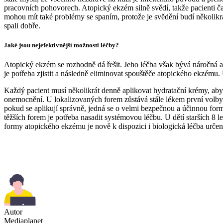
pracovních pohovorech. Atopický ekzém silně svědí, takže pacienti čas
mohou mít také problémy se spaním, protože je svědění budí několikr
spali dobře.
Jaké jsou nejefektivnější možnosti léčby?
Atopický ekzém se rozhodně dá řešit. Jeho léčba však bývá náročná a 
je potřeba zjistit a následně eliminovat spouštěče atopického ekzému.
Každý pacient musí několikrát denně aplikovat hydratační krémy, aby
onemocnění. U lokalizovaných forem zůstává stále lékem první volby lok
pokud se aplikují správně, jedná se o velmi bezpečnou a účinnou formu
těžších forem je potřeba nasadit systémovou léčbu. U dětí starších 8 le
formy atopického ekzému je nově k dispozici i biologická léčba určená 
Autor
Mediaplanet