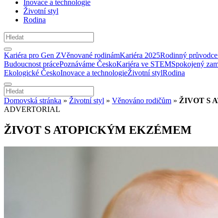
Inovace a technologie
Životní styl
Rodina
Kariéra pro Gen Z
Věnované rodinám
Kariéra 2025
Rodinný průvodce
Budoucnost práce
Poznáváme Česko
Kariéra ve STEM
Spokojený zam
Ekologické Česko
Inovace a technologie
Životní styl
Rodina
Domovská stránka
»
Životní styl
»
Věnováno rodičům
»
ŽIVOT S
ADVERTORIAL
ŽIVOT S ATOPICKÝM EKZÉMEM