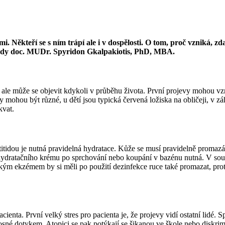
 Někteří se s ním trápí ale i v dospělosti. O tom, proč vzniká, zda
ady doc. MUDr. Spyridon Gkalpakiotis, PhD, MBA.
í, ale může se objevit kdykoli v průběhu života. První projevy mohou vz
y mohou být různé, u dětí jsou typická červená ložiska na obličeji, v z
kvat.
itidou je nutná pravidelná hydratace. Kůže se musí pravidelně promaz
ce hydratačního krému po sprchování nebo koupání v bazénu nutná. V sou
ickým ekzémem by si měli po použití dezinfekce ruce také promazat, pro
nta. První velký stres pro pacienta je, že projevy vidí ostatní lidé. Spo
osné dotykem. Atopici se pak potýkají se šikanou ve škole nebo diskrim