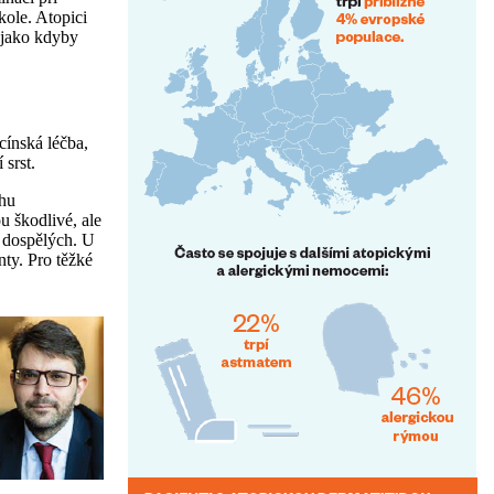
kole. Atopici
 jako kdyby
cínská léčba,
 srst.
ahu
u škodlivé, ale
a dospělých. U
nty. Pro těžké