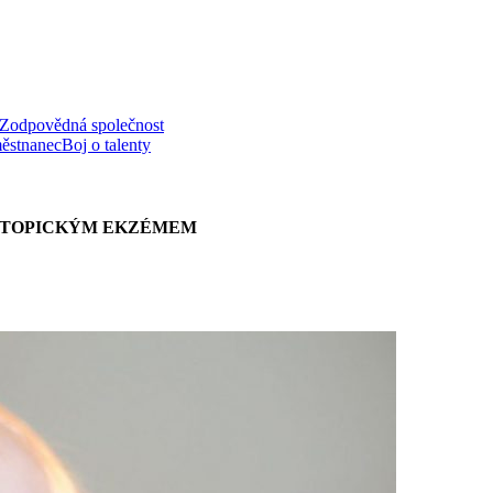
Zodpovědná společnost
ěstnanec
Boj o talenty
 ATOPICKÝM EKZÉMEM