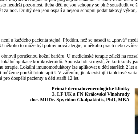
to neudrží pozornost, třeba děti nejsou schopny se plně soustředit ve š
át za noc. Druhý den jsou ospalí a nejsou schopni podat takový výkon,
není u každého pacienta stejná. Předtím, než se nasadí ta „pravá“ medi
 U někoho to může být potravinová alergie, u někoho prach nebo zvířecí
 obnovil porušenou kožní bariéru. U medicínské terapie záleží na rozs
ální aplikace kortikosteroidů. Spousta lidi si myslí, že kortikoidy jso
 terapie. Lokální imunomodulátory lze aplikovat u dětí starších 2 let 
t můžeme použít fototerapii UV zářením, jinak existují i tabletové varia
pro dospělé pacienty a děti starší 12 let.
Primář dermatovenerologické kliniky
3. LF UK a FN Královské Vinohrady
doc. MUDr. Spyridon Gkalpakiotis, PhD, MBA