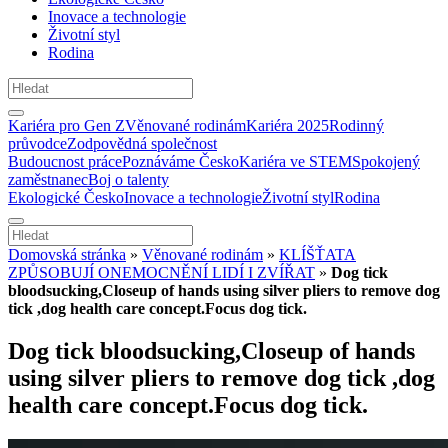
Inovace a technologie
Životní styl
Rodina
Kariéra pro Gen Z
Věnované rodinám
Kariéra 2025
Rodinný
průvodce
Zodpovědná společnost
Budoucnost práce
Poznáváme Česko
Kariéra ve STEM
Spokojený
zaměstnanec
Boj o talenty
Ekologické Česko
Inovace a technologie
Životní styl
Rodina
Domovská stránka
»
Věnované rodinám
»
KLÍŠŤATA
ZPŮSOBUJÍ ONEMOCNĚNÍ LIDÍ I ZVÍŘAT
»
Dog tick
bloodsucking,Closeup of hands using silver pliers to remove dog
tick ,dog health care concept.Focus dog tick.
Dog tick bloodsucking,Closeup of hands
using silver pliers to remove dog tick ,dog
health care concept.Focus dog tick.