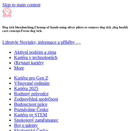
Skip to main content
Dog tick bloodsucking,Closeup of hands using silver pliers to remove dog tick ,dog health
care concept.Focus dog tick.
Lifestyle
Novinky, informace a příběhy
Aktivní podzim a zima
Kariéra v technologiích
(Re)start kariéry
More
Kariéra pro Gen Z
Věnované rodinám
Kariéra 2025
Rodinný průvodce
Zodpovědná společnost
Budoucnost práce
Poznáváme Česko
Kariéra ve STEM
Spokojený zaměstnanec
Boj o talenty
Ekologické Česko